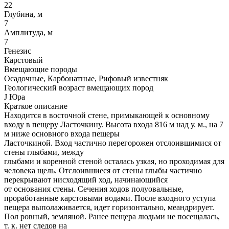
22
Глубина, м
7
Амплитуда, м
7
Генезис
Карстовый
Вмещающие породы
Осадочные, Карбонатные, Рифовый известняк
Геологический возраст вмещающих пород
J Юра
Краткое описание
Находится в восточной стене, примыкающей к основному
входу в пещеру Ласточкину. Высота входа 816 м над у. м., на 7
м ниже основного входа пещеры
Ласточкиной. Вход частично перегорожен отслоившимися от
стены глыбами, между
глыбами и коренной стеной осталась узкая, но проходимая для
человека щель. Отслоившиеся от стены глыбы частично
перекрывают нисходящий ход, начинающийся
от основания стены. Сечения ходов полуовальные,
проработанные карстовыми водами. После входного уступа
пещера выполаживается, идет горизонтально, меандрирует.
Пол ровный, земляной. Ранее пещера людьми не посещалась,
т. к. нет следов на