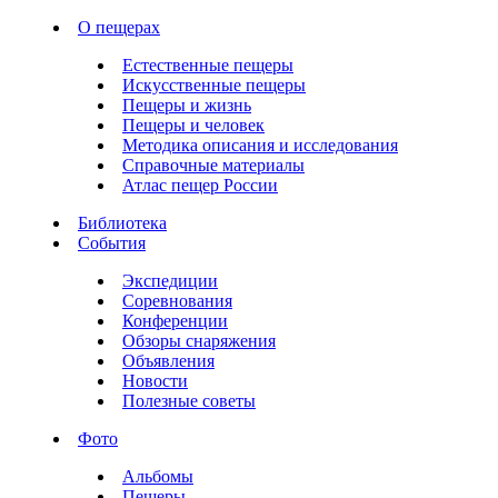
О пещерах
Естественные пещеры
Искусственные пещеры
Пещеры и жизнь
Пещеры и человек
Методика описания и исследования
Справочные материалы
Атлас пещер России
Библиотека
События
Экспедиции
Соревнования
Конференции
Обзоры снаряжения
Объявления
Новости
Полезные советы
Фото
Альбомы
Пещеры