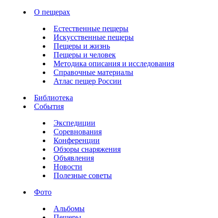
О пещерах
Естественные пещеры
Искусственные пещеры
Пещеры и жизнь
Пещеры и человек
Методика описания и исследования
Справочные материалы
Атлас пещер России
Библиотека
События
Экспедиции
Соревнования
Конференции
Обзоры снаряжения
Объявления
Новости
Полезные советы
Фото
Альбомы
Пещеры