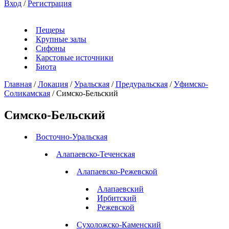
Вход
/
Регистрация
Пещеры
Крупные залы
Сифоны
Карстовые источники
Биота
Главная
/
Локация
/
Уральская
/
Предуральская
/
Уфимско-
Соликамская
/
Симско-Бельский
Симско-Бельский
Восточно-Уральская
Алапаевско-Теченская
Алапаевско-Режевской
Алапаевский
Ирбитский
Режевской
Сухоложско-Каменский