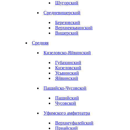
Щугорский
Средневишерский
Березовский
Верхнеязьвинский
Вишерский
Средняя
Кизеловско-Яйвинский
Губахинский
Кизеловский
Усьвинский
Яйвинский
Пашийско-Чусовской
Пашийский
Чусовской
Уфимского амфитеатра
Верхнеуфалейский
Приайский