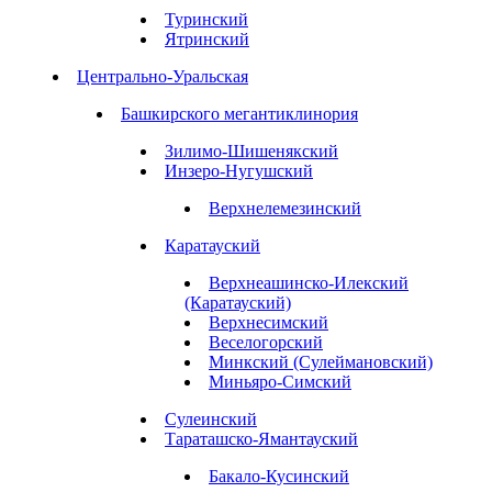
Туринский
Ятринский
Центрально-Уральская
Башкирского мегантиклинория
Зилимо-Шишенякский
Инзеро-Нугушский
Верхнелемезинский
Каратауский
Верхнеашинско-Илекский
(Каратауский)
Верхнесимский
Веселогорский
Минкский (Сулеймановский)
Миньяро-Симский
Сулеинский
Тараташско-Ямантауский
Бакало-Кусинский