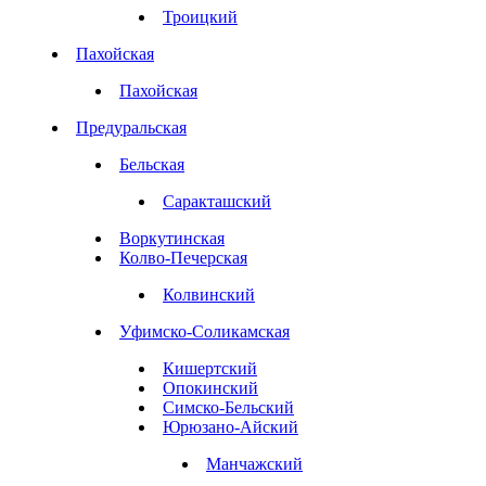
Троицкий
Пахойская
Пахойская
Предуральская
Бельская
Саракташский
Воркутинская
Колво-Печерская
Колвинский
Уфимско-Соликамская
Кишертский
Опокинский
Симско-Бельский
Юрюзано-Айский
Манчажский