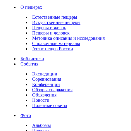
О пещерах
Естественные пещеры
Искусственные пещеры
Пещеры и жизнь
Пещеры и человек
Методика описания и исследования
Справочные материалы
Атлас пещер России
Библиотека
События
Экспедиции
Соревнования
Конференции
Обзоры снаряжения
Объявления
Новости
Полезные советы
Фото
Альбомы
Пещеры