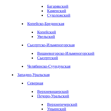
Багарякский
Каменский
Сухоложский
Копейско-Брединская
Копейский
Увельский
Сысертско-Ильменогорская
Вишневогорско-Ильменогорский
Сысертский
Челябинско-Суундукская
Западно-Уральская
Северная
Верхневишерский
Печоро-Уральский
Верхнепечерский
Уньинский