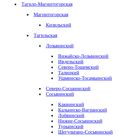
Тагило-Магнитогорская
Магнитогорская
Кизильский
Тагильская
Лозьвинский
Вижайско-Лозьвинский
Ивдельский
Северо-Тошемский
Талицкий
Ушминско-Тосамьинский
Северо-Сосьвинский
Сосьвинский
Каквинский
Кальинско-Вагранский
Лобвинский
Нижне-Сосьвинский
Турьинский
Шегультано-Сосьвинский