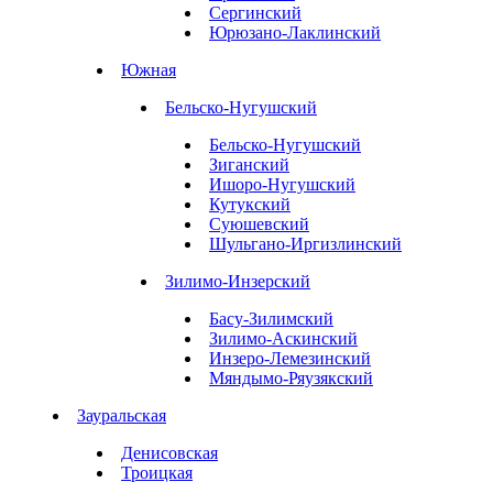
Сергинский
Юрюзано-Лаклинский
Южная
Бельско-Нугушский
Бельско-Нугушский
Зиганский
Ишоро-Нугушский
Кутукский
Суюшевский
Шульгано-Иргизлинский
Зилимо-Инзерский
Басу-Зилимский
Зилимо-Аскинский
Инзеро-Лемезинский
Мяндымо-Ряузякский
Зауральская
Денисовская
Троицкая