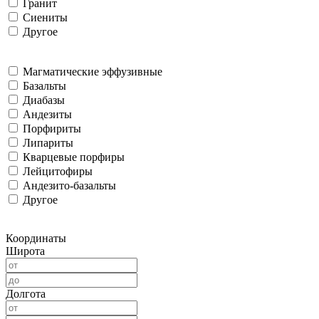
Гранит
Сиениты
Другое
Магматические эффузивные
Базальты
Диабазы
Андезиты
Порфириты
Липариты
Кварцевые порфиры
Лейцитофиры
Андезито-базальты
Другое
Координаты
Широта
Долгота