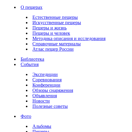
О пещерах
Естественные пещеры
Искусственные пещеры
Пещеры и жизнь
Пещеры и человек
Методика описания и исследования
Справочные материалы
Атлас пещер России
Библиотека
События
Экспедиции
Соревнования
Конференции
Обзоры снаряжения
Объявления
Новости
Полезные советы
Фото
Альбомы
Пещеры