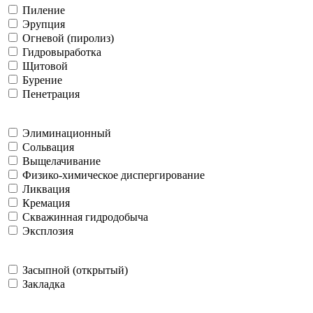
Пиление
Эрупция
Огневой (пиролиз)
Гидровыработка
Щитовой
Бурение
Пенетрация
Элиминационный
Сольвация
Выщелачивание
Физико-химическое диспергирование
Ликвация
Кремация
Скважинная гидродобыча
Эксплозия
Засыпной (открытый)
Закладка