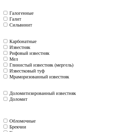
Галогенные
Галит
Сильвинит
Карбонатные
Известняк
Рифовый известняк
Мел
Глинистый известняк (мергель)
Известковый туф
Мраморизованный известняк
Доломитизированный известняк
Доломит
Обломочные
Брекчии