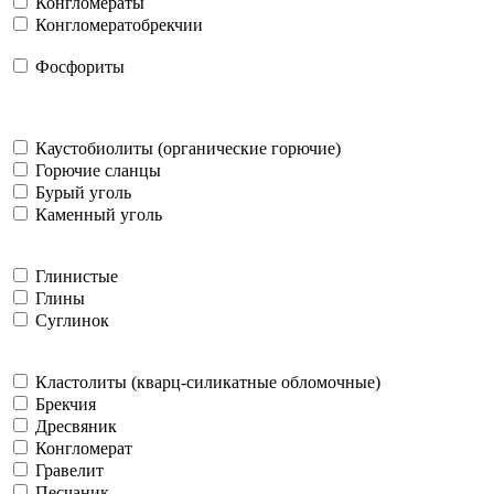
Конгломераты
Конгломератобрекчии
Фосфориты
Каустобиолиты (органические горючие)
Горючие сланцы
Бурый уголь
Каменный уголь
Глинистые
Глины
Суглинок
Кластолиты (кварц-силикатные обломочные)
Брекчия
Дресвяник
Конгломерат
Гравелит
Песчаник