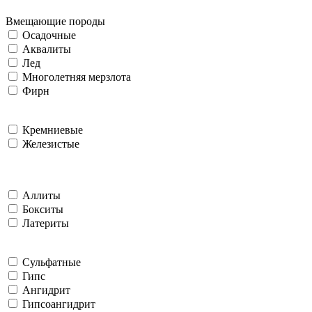
Вмещающие породы
Осадочные
Аквалиты
Лед
Многолетняя мерзлота
Фирн
Кремниевые
Железистые
Аллиты
Бокситы
Латериты
Сульфатные
Гипс
Ангидрит
Гипсоангидрит