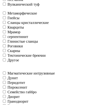
Вулканический туф
Метаморфические
Гнейсы
Сланцы кристаллические
Кварциты
Мрамор
серпентинит
Глинистые сланцы
Роговики
Скарны
Тектонические брекчии
Другое
Магматические интрузивные
Дунит
Перидотит
Пироксенит
Семейство габбро
Диорит
Гранодиорит