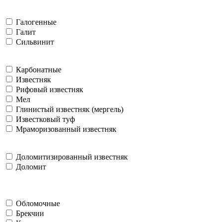
Галогенные
Галит
Сильвинит
Карбонатные
Известняк
Рифовый известняк
Мел
Глинистый известняк (мергель)
Известковый туф
Мраморизованный известняк
Доломитизированный известняк
Доломит
Обломочные
Брекчии