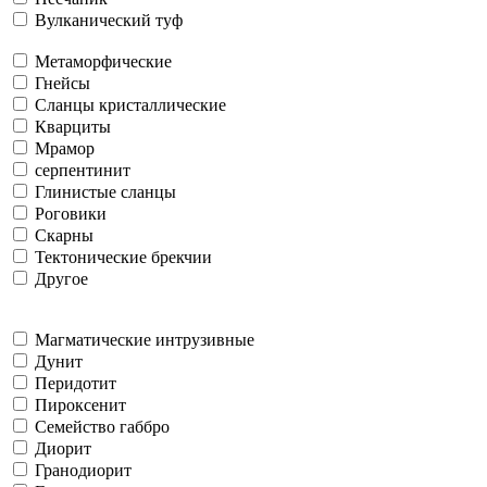
Вулканический туф
Метаморфические
Гнейсы
Сланцы кристаллические
Кварциты
Мрамор
серпентинит
Глинистые сланцы
Роговики
Скарны
Тектонические брекчии
Другое
Магматические интрузивные
Дунит
Перидотит
Пироксенит
Семейство габбро
Диорит
Гранодиорит