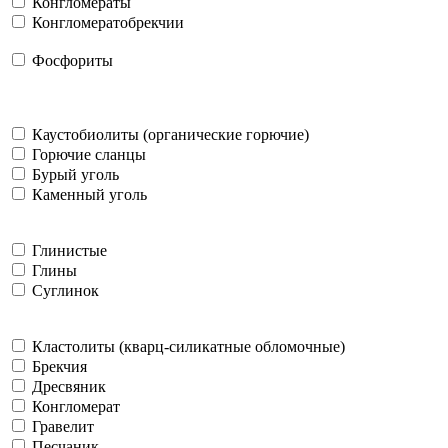
Конгломераты
Конгломератобрекчии
Фосфориты
Каустобиолиты (органические горючие)
Горючие сланцы
Бурый уголь
Каменный уголь
Глинистые
Глины
Суглинок
Кластолиты (кварц-силикатные обломочные)
Брекчия
Дресвяник
Конгломерат
Гравелит
Песчаник