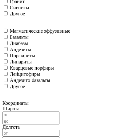
Гранит
Сиениты
Другое
Магматические эффузивные
Базальты
Диабазы
Андезиты
Порфириты
Липариты
Кварцевые порфиры
Лейцитофиры
Андезито-базальты
Другое
Координаты
Широта
Долгота