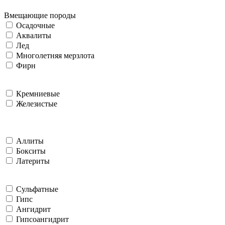
Вмещающие породы
Осадочные
Аквалиты
Лед
Многолетняя мерзлота
Фирн
Кремниевые
Железистые
Аллиты
Бокситы
Латериты
Сульфатные
Гипс
Ангидрит
Гипсоангидрит