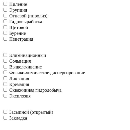
Пиление
Эрупция
Огневой (пиролиз)
Гидровыработка
Щитовой
Бурение
Пенетрация
Элиминационный
Сольвация
Выщелачивание
Физико-химическое диспергирование
Ликвация
Кремация
Скважинная гидродобыча
Эксплозия
Засыпной (открытый)
Закладка