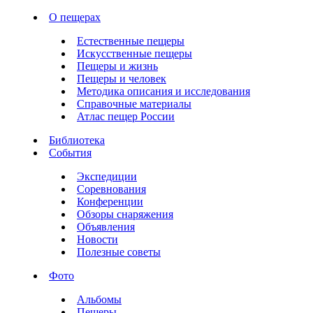
О пещерах
Естественные пещеры
Искусственные пещеры
Пещеры и жизнь
Пещеры и человек
Методика описания и исследования
Справочные материалы
Атлас пещер России
Библиотека
События
Экспедиции
Соревнования
Конференции
Обзоры снаряжения
Объявления
Новости
Полезные советы
Фото
Альбомы
Пещеры