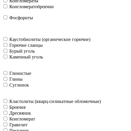
Конгломераты
Конгломератобрекчии
Фосфориты
Каустобиолиты (органические горючие)
Горючие сланцы
Бурый уголь
Каменный уголь
Глинистые
Глины
Суглинок
Кластолиты (кварц-силикатные обломочные)
Брекчия
Дресвяник
Конгломерат
Гравелит
Песчаник