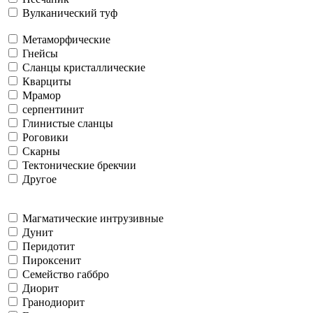
Вулканический туф
Метаморфические
Гнейсы
Сланцы кристаллические
Кварциты
Мрамор
серпентинит
Глинистые сланцы
Роговики
Скарны
Тектонические брекчии
Другое
Магматические интрузивные
Дунит
Перидотит
Пироксенит
Семейство габбро
Диорит
Гранодиорит