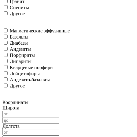
Гранит
Сиениты
Другое
Магматические эффузивные
Базальты
Диабазы
Андезиты
Порфириты
Липариты
Кварцевые порфиры
Лейцитофиры
Андезито-базальты
Другое
Координаты
Широта
Долгота