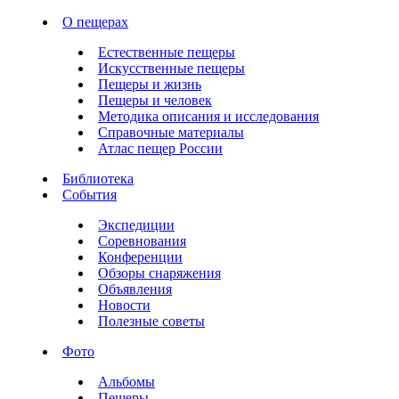
О пещерах
Естественные пещеры
Искусственные пещеры
Пещеры и жизнь
Пещеры и человек
Методика описания и исследования
Справочные материалы
Атлас пещер России
Библиотека
События
Экспедиции
Соревнования
Конференции
Обзоры снаряжения
Объявления
Новости
Полезные советы
Фото
Альбомы
Пещеры