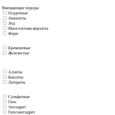
Вмещающие породы
Осадочные
Аквалиты
Лед
Многолетняя мерзлота
Фирн
Кремниевые
Железистые
Аллиты
Бокситы
Латериты
Сульфатные
Гипс
Ангидрит
Гипсоангидрит