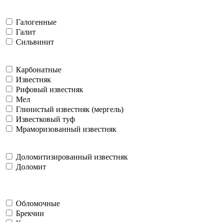
Галогенные
Галит
Сильвинит
Карбонатные
Известняк
Рифовый известняк
Мел
Глинистый известняк (мергель)
Известковый туф
Мраморизованный известняк
Доломитизированный известняк
Доломит
Обломочные
Брекчии