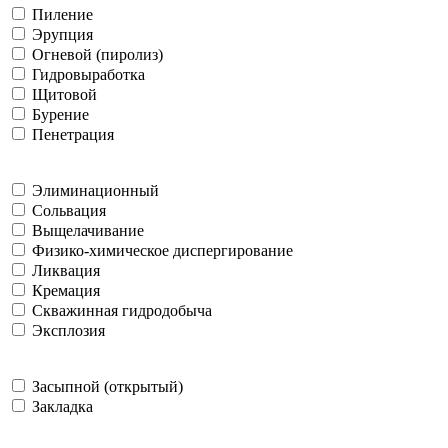
Пиление
Эрупция
Огневой (пиролиз)
Гидровыработка
Щитовой
Бурение
Пенетрация
Элиминационный
Сольвация
Выщелачивание
Физико-химическое диспергирование
Ликвация
Кремация
Скважинная гидродобыча
Эксплозия
Засыпной (открытый)
Закладка