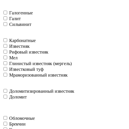
Галогенные
Галит
Сильвинит
Карбонатные
Известняк
Рифовый известняк
Мел
Глинистый известняк (мергель)
Известковый туф
Мраморизованный известняк
Доломитизированный известняк
Доломит
Обломочные
Брекчии