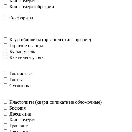
Конгломераты
Конгломератобрекчии
Фосфориты
Каустобиолиты (органические горючие)
Горючие сланцы
Бурый уголь
Каменный уголь
Глинистые
Глины
Суглинок
Кластолиты (кварц-силикатные обломочные)
Брекчия
Дресвяник
Конгломерат
Гравелит
Песчаник