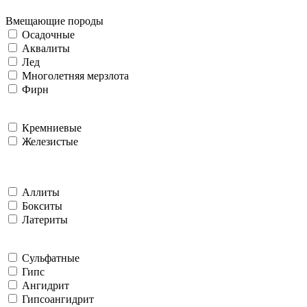
Вмещающие породы
Осадочные
Аквалиты
Лед
Многолетняя мерзлота
Фирн
Кремниевые
Железистые
Аллиты
Бокситы
Латериты
Сульфатные
Гипс
Ангидрит
Гипсоангидрит