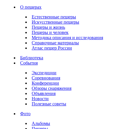
О пещерах
Естественные пещеры
Искусственные пещеры
Пещеры и жизнь
Пещеры и человек
Методика описания и исследования
Справочные материалы
Атлас пещер России
Библиотека
События
Экспедиции
Соревнования
Конференции
Обзоры снаряжения
Объявления
Новости
Полезные советы
Фото
Альбомы
Пещеры