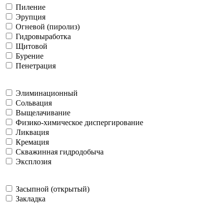
Пиление
Эрупция
Огневой (пиролиз)
Гидровыработка
Щитовой
Бурение
Пенетрация
Элиминационный
Сольвация
Выщелачивание
Физико-химическое диспергирование
Ликвация
Кремация
Скважинная гидродобыча
Эксплозия
Засыпной (открытый)
Закладка