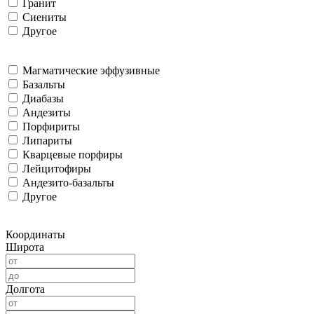
Гранит
Сиениты
Другое
Магматические эффузивные
Базальты
Диабазы
Андезиты
Порфириты
Липариты
Кварцевые порфиры
Лейцитофиры
Андезито-базальты
Другое
Координаты
Широта
Долгота