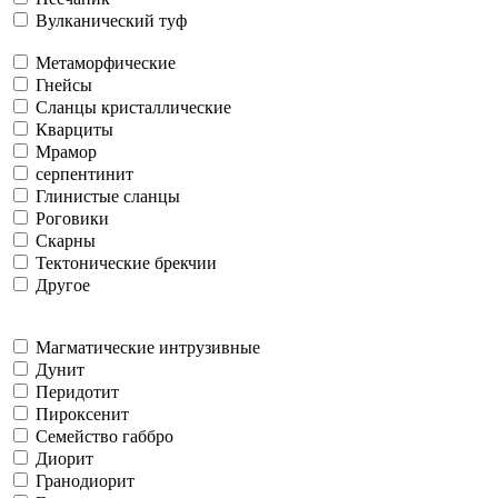
Вулканический туф
Метаморфические
Гнейсы
Сланцы кристаллические
Кварциты
Мрамор
серпентинит
Глинистые сланцы
Роговики
Скарны
Тектонические брекчии
Другое
Магматические интрузивные
Дунит
Перидотит
Пироксенит
Семейство габбро
Диорит
Гранодиорит