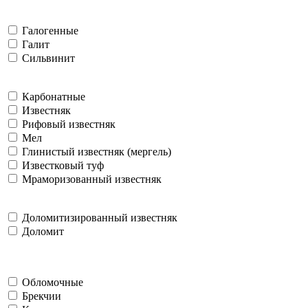
Галогенные
Галит
Сильвинит
Карбонатные
Известняк
Рифовый известняк
Мел
Глинистый известняк (мергель)
Известковый туф
Мраморизованный известняк
Доломитизированный известняк
Доломит
Обломочные
Брекчии