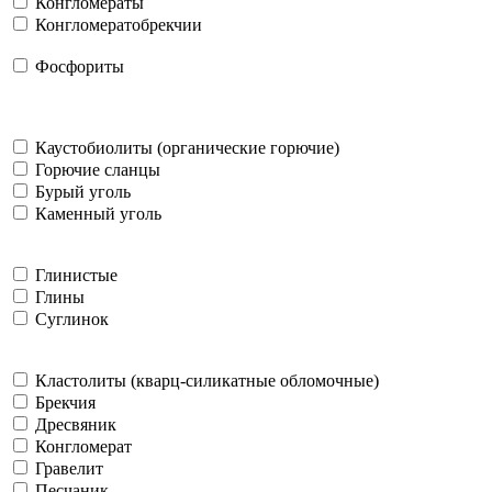
Конгломераты
Конгломератобрекчии
Фосфориты
Каустобиолиты (органические горючие)
Горючие сланцы
Бурый уголь
Каменный уголь
Глинистые
Глины
Суглинок
Кластолиты (кварц-силикатные обломочные)
Брекчия
Дресвяник
Конгломерат
Гравелит
Песчаник