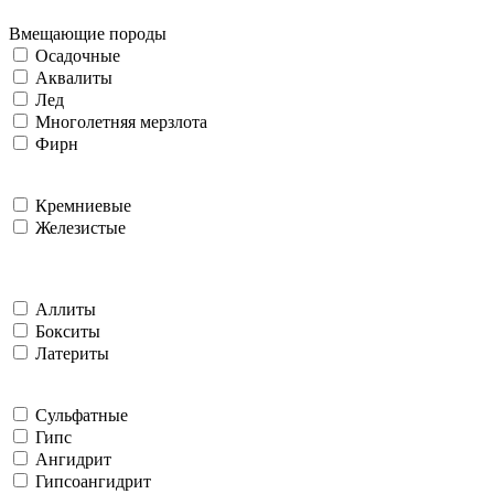
Вмещающие породы
Осадочные
Аквалиты
Лед
Многолетняя мерзлота
Фирн
Кремниевые
Железистые
Аллиты
Бокситы
Латериты
Сульфатные
Гипс
Ангидрит
Гипсоангидрит