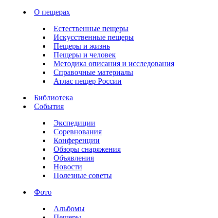
О пещерах
Естественные пещеры
Искусственные пещеры
Пещеры и жизнь
Пещеры и человек
Методика описания и исследования
Справочные материалы
Атлас пещер России
Библиотека
События
Экспедиции
Соревнования
Конференции
Обзоры снаряжения
Объявления
Новости
Полезные советы
Фото
Альбомы
Пещеры