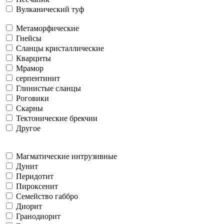
Вулканический туф
Метаморфические
Гнейсы
Сланцы кристаллические
Кварциты
Мрамор
серпентинит
Глинистые сланцы
Роговики
Скарны
Тектонические брекчии
Другое
Магматические интрузивные
Дунит
Перидотит
Пироксенит
Семейство габбро
Диорит
Гранодиорит