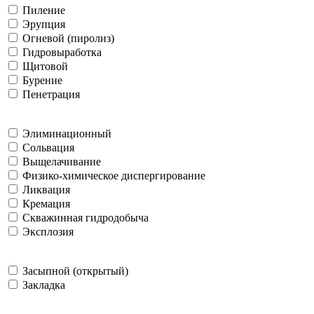
Пиление
Эрупция
Огневой (пиролиз)
Гидровыработка
Щитовой
Бурение
Пенетрация
Элиминационный
Сольвация
Выщелачивание
Физико-химическое диспергирование
Ликвация
Кремация
Скважинная гидродобыча
Эксплозия
Засыпной (открытый)
Закладка