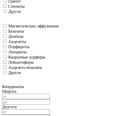
Гранит
Сиениты
Другое
Магматические эффузивные
Базальты
Диабазы
Андезиты
Порфириты
Липариты
Кварцевые порфиры
Лейцитофиры
Андезито-базальты
Другое
Координаты
Широта
Долгота