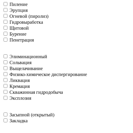
Пиление
Эрупция
Огневой (пиролиз)
Гидровыработка
Щитовой
Бурение
Пенетрация
Элиминационный
Сольвация
Выщелачивание
Физико-химическое диспергирование
Ликвация
Кремация
Скважинная гидродобыча
Эксплозия
Засыпной (открытый)
Закладка