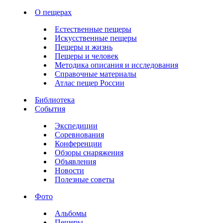
О пещерах
Естественные пещеры
Искусственные пещеры
Пещеры и жизнь
Пещеры и человек
Методика описания и исследования
Справочные материалы
Атлас пещер России
Библиотека
События
Экспедиции
Соревнования
Конференции
Обзоры снаряжения
Объявления
Новости
Полезные советы
Фото
Альбомы
Пещеры