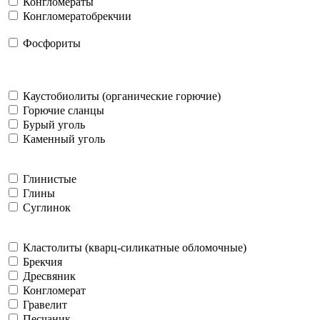
Конгломераты
Конгломератобрекчии
Фосфориты
Каустобиолиты (органические горючие)
Горючие сланцы
Бурый уголь
Каменный уголь
Глинистые
Глины
Суглинок
Кластолиты (кварц-силикатные обломочные)
Брекчия
Дресвяник
Конгломерат
Гравелит
Песчаник