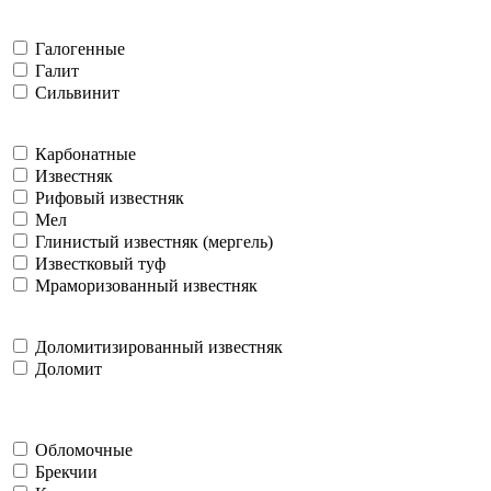
Галогенные
Галит
Сильвинит
Карбонатные
Известняк
Рифовый известняк
Мел
Глинистый известняк (мергель)
Известковый туф
Мраморизованный известняк
Доломитизированный известняк
Доломит
Обломочные
Брекчии