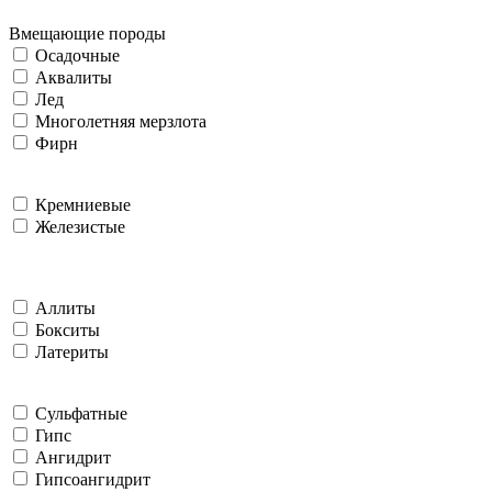
Вмещающие породы
Осадочные
Аквалиты
Лед
Многолетняя мерзлота
Фирн
Кремниевые
Железистые
Аллиты
Бокситы
Латериты
Сульфатные
Гипс
Ангидрит
Гипсоангидрит