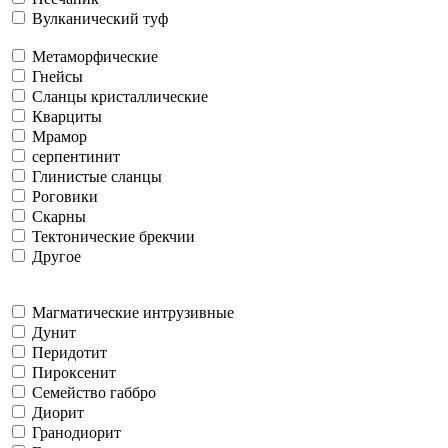
Вулканический туф
Метаморфические
Гнейсы
Сланцы кристаллические
Кварциты
Мрамор
серпентинит
Глинистые сланцы
Роговики
Скарны
Тектонические брекчии
Другое
Магматические интрузивные
Дунит
Перидотит
Пироксенит
Семейство габбро
Диорит
Гранодиорит