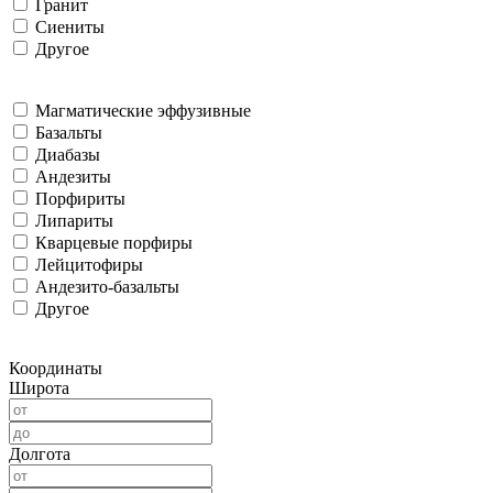
Гранит
Сиениты
Другое
Магматические эффузивные
Базальты
Диабазы
Андезиты
Порфириты
Липариты
Кварцевые порфиры
Лейцитофиры
Андезито-базальты
Другое
Координаты
Широта
Долгота