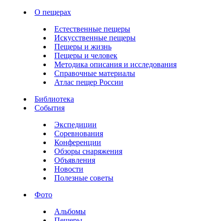
О пещерах
Естественные пещеры
Искусственные пещеры
Пещеры и жизнь
Пещеры и человек
Методика описания и исследования
Справочные материалы
Атлас пещер России
Библиотека
События
Экспедиции
Соревнования
Конференции
Обзоры снаряжения
Объявления
Новости
Полезные советы
Фото
Альбомы
Пещеры