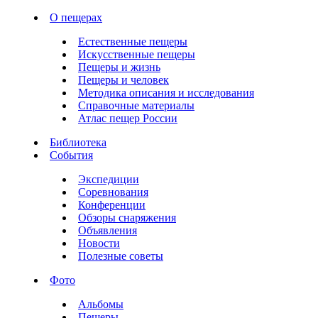
О пещерах
Естественные пещеры
Искусственные пещеры
Пещеры и жизнь
Пещеры и человек
Методика описания и исследования
Справочные материалы
Атлас пещер России
Библиотека
События
Экспедиции
Соревнования
Конференции
Обзоры снаряжения
Объявления
Новости
Полезные советы
Фото
Альбомы
Пещеры