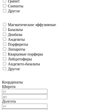
Гранит
Сиениты
Другое
Магматические эффузивные
Базальты
Диабазы
Андезиты
Порфириты
Липариты
Кварцевые порфиры
Лейцитофиры
Андезито-базальты
Другое
Координаты
Широта
Долгота