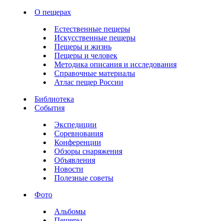
О пещерах
Естественные пещеры
Искусственные пещеры
Пещеры и жизнь
Пещеры и человек
Методика описания и исследования
Справочные материалы
Атлас пещер России
Библиотека
События
Экспедиции
Соревнования
Конференции
Обзоры снаряжения
Объявления
Новости
Полезные советы
Фото
Альбомы
Пещеры