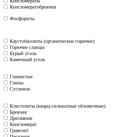
Конгломераты
Конгломератобрекчии
Фосфориты
Каустобиолиты (органические горючие)
Горючие сланцы
Бурый уголь
Каменный уголь
Глинистые
Глины
Суглинок
Кластолиты (кварц-силикатные обломочные)
Брекчия
Дресвяник
Конгломерат
Гравелит
Песчаник