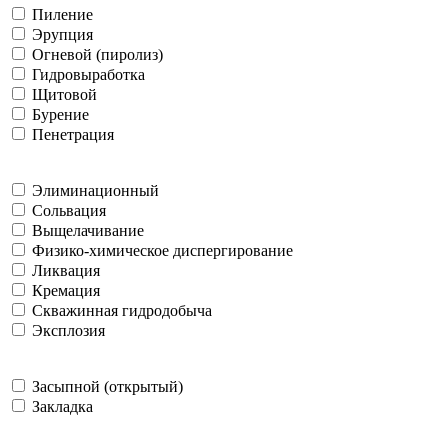
Пиление
Эрупция
Огневой (пиролиз)
Гидровыработка
Щитовой
Бурение
Пенетрация
Элиминационный
Сольвация
Выщелачивание
Физико-химическое диспергирование
Ликвация
Кремация
Скважинная гидродобыча
Эксплозия
Засыпной (открытый)
Закладка