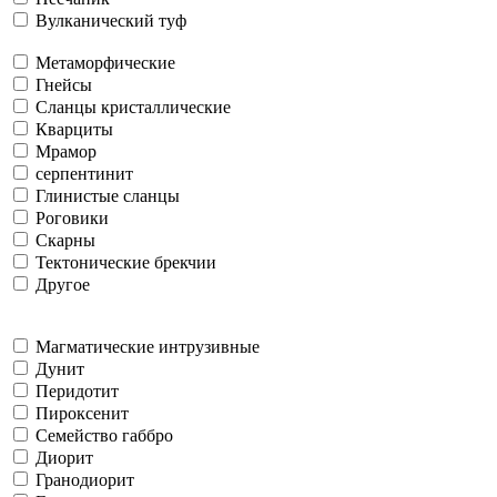
Вулканический туф
Метаморфические
Гнейсы
Сланцы кристаллические
Кварциты
Мрамор
серпентинит
Глинистые сланцы
Роговики
Скарны
Тектонические брекчии
Другое
Магматические интрузивные
Дунит
Перидотит
Пироксенит
Семейство габбро
Диорит
Гранодиорит