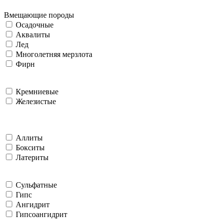
Вмещающие породы
Осадочные
Аквалиты
Лед
Многолетняя мерзлота
Фирн
Кремниевые
Железистые
Аллиты
Бокситы
Латериты
Сульфатные
Гипс
Ангидрит
Гипсоангидрит