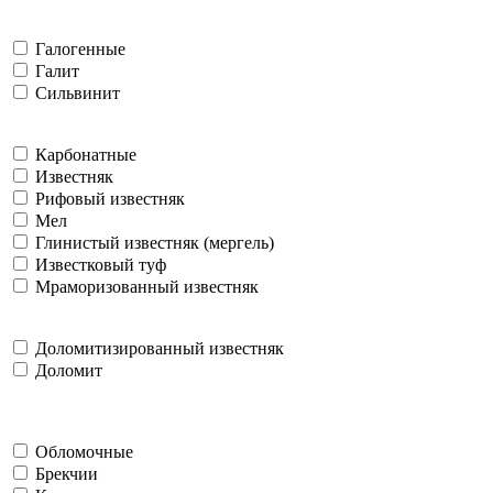
Галогенные
Галит
Сильвинит
Карбонатные
Известняк
Рифовый известняк
Мел
Глинистый известняк (мергель)
Известковый туф
Мраморизованный известняк
Доломитизированный известняк
Доломит
Обломочные
Брекчии