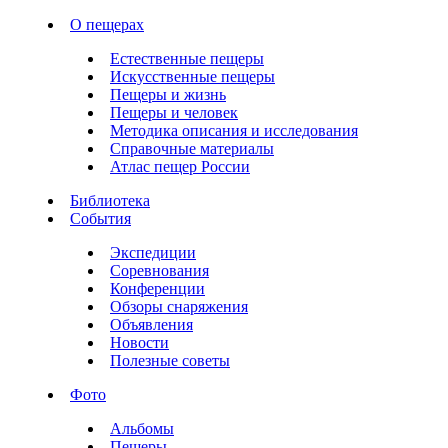
О пещерах
Естественные пещеры
Искусственные пещеры
Пещеры и жизнь
Пещеры и человек
Методика описания и исследования
Справочные материалы
Атлас пещер России
Библиотека
События
Экспедиции
Соревнования
Конференции
Обзоры снаряжения
Объявления
Новости
Полезные советы
Фото
Альбомы
Пещеры