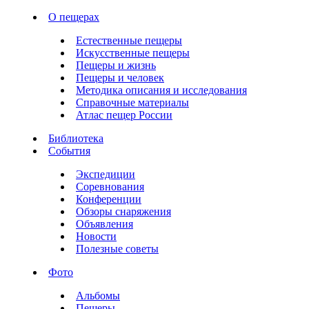
О пещерах
Естественные пещеры
Искусственные пещеры
Пещеры и жизнь
Пещеры и человек
Методика описания и исследования
Справочные материалы
Атлас пещер России
Библиотека
События
Экспедиции
Соревнования
Конференции
Обзоры снаряжения
Объявления
Новости
Полезные советы
Фото
Альбомы
Пещеры