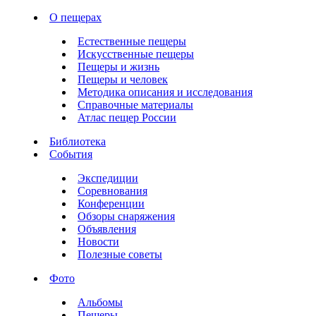
О пещерах
Естественные пещеры
Искусственные пещеры
Пещеры и жизнь
Пещеры и человек
Методика описания и исследования
Справочные материалы
Атлас пещер России
Библиотека
События
Экспедиции
Соревнования
Конференции
Обзоры снаряжения
Объявления
Новости
Полезные советы
Фото
Альбомы
Пещеры