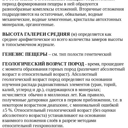
период формирования пещеры в ней образуются
разнообразные комплексы отложений. Вторичные отложения
подразделяются на остаточные, обвальные, водные
механические, водные хемогенные, кристаллы автохтонных
минералов, органогенные.
ВЫСОТА ГАЛЕРЕИ СРЕДНЯЯ
(м) определяется как
среднее арифметическое из всего количества замеров высоты
в топосъемочном журнале.
ГЕНЕЗИС ПЕЩЕРЫ
– см. тип полости генетический
ГЕОЛОГИЧЕСКИЙ ВОЗРАСТ ПОРОД
- время, прошедшее
с момента образования горных пород (различают абсолютный
возраст и относительный возраст). Абсолютный
геологический возраст пород определяют на основании
изучения распада радиоактивных элементов (уран, торий,
калий, углерод и др.), содержащихся в минералах;
исчисляется обычно в миллионах лет. Как правило,
полученные датировки даются в первом приближении, т.е. в
некотором возрастном диапазоне, с минимальной ошибкой
±5 %. Относительный геологический возраст (без оценки
абсолютного возраста) устанавливают на основании
взаимного положения слоёв в разрезе методами
относительной геохронологии.