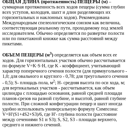
ОБЩАЯ ДЛИНА (протяженность) ПЕЩЕРЫ (м)
–
суммарная протяженность всех ходов пещеры (сумма глубин
всех уступов, колодцев, шахт и длин разделяющих их
горизонтальных и наклонных ходов). Рекомендована
Международным спелеологическим союзом как величина,
соответствующая реальному пути, проходимому под землей
исследователем. Обычно определяется по развертке полости
или по пикетажной книжке как сумма расстояний между
пикетами.
3
ОБЪЕМ ПЕЩЕРЫ (м
)
определяется как объем всех ее
ходов. Для горизонтальных участков обычно рассчитывается
по формуле V=K·S·Н, где K - коэффициент, учитывающий
характер поперечного сечения полости (для прямоугольного -
1,0; для овального и круглого - 0,78; для треугольного сечения
2
- 0,5); S- площадь пола, м
; H- средняя высота по оси хода, м;
для вертикальных участков - рассчитывается, как объем
цилиндра с площадью основания, равной средней площади
планов-срезов на разной глубине, и высотой, равной глубине
полости. При сложной конфигурации пещер и шахт иногда
удобно использовать универсальную формулу Симпсона:
V=Н'(S1+4S2+S3)/6, где H'- глубина полости (расстояние
между сечениями S1 и S3); S, S2, S3 - площади верхнего,
среднего и нижнего сечений.