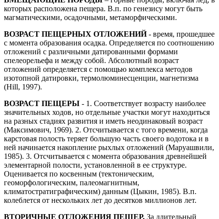
которых расположена пещера. В.п. по генезису могут быть
магматическими, осадочными, метаморфическими.
ВОЗРАСТ ПЕЩЕРНЫХ ОТЛОЖЕНИЙ
- время, прошедшее
с момента образования осадка. Определяется по соотношению
отложений с различными датированными формами
спелеорельефа и между собой. Абсолютный возраст
отложений определяется с помощью комплекса методов
изотопной датировки, термолюминесценции, магнетизма
(Hill, 1997).
ВОЗРАСТ ПЕЩЕРЫ
- 1. Соответствует возрасту наиболее
значительных ходов, но отдельные участки могут находиться
на разных стадиях развития и иметь неодинаковый возраст
(Максимович, 1969). 2. Отсчитывается с того времени, когда
карстовая полость теряет большую часть своего водотока и в
ней начинается накопление рыхлых отложений (Маруашвили,
1985). 3. Отсчитывается с момента образования древнейшей
элементарной полости, установленной в ее структуре.
Оценивается по косвенным (тектоническим,
геоморфологическим, палеомагнитным,
климатостратиграфическим) данным (Цыкин, 1985). В.п.
колеблется от нескольких лет до десятков миллионов лет.
ВТОРИЧНЫЕ ОТЛОЖЕНИЯ ПЕЩЕР.
За длительный