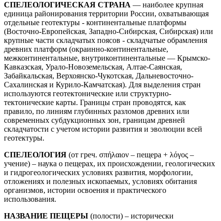
СПЕЛЕОЛОГИЧЕСКАЯ СТРАНА
— наиболее крупная
единица районирования территории России, охватывающая
отдельные геотектуры - континентальные платформы
(Восточно-Европейская, Западно-Сибирская, Сибирская) или
крупные части складчатых поясов - складчатые обрамления
древних платформ (окраинно-континентальные,
межконтинентальные, внутриконтинентальные — Крымско-
Кавказская, Урало-Новоземельская, Алтае-Саянская,
Забайкальская, Верхоянско-Чукотская, Дальневосточно-
Сахалинская и Курило-Камчатская). Для выделения стран
используются геотектонические или структурно-
тектонические карты. Границы стран проводятся, как
правило, по линиям глубинных разломов древних или
современных субдукционных зон, границам древней
складчатости с учетом истории развития и эволюции всей
геотектуры.
СПЕЛЕОЛОГИЯ
(от греч. σπήλαιον – пещера + λόγος –
учение) – наука o пещерах, их происхождении, геологических
и гидрогеологических условиях развития, морфологии,
отложениях и полезных ископаемых, условиях обитания
организмов, истории освоения и практического
использования.
НАЗВАНИЕ ПЕЩЕРЫ
(полости) – исторически