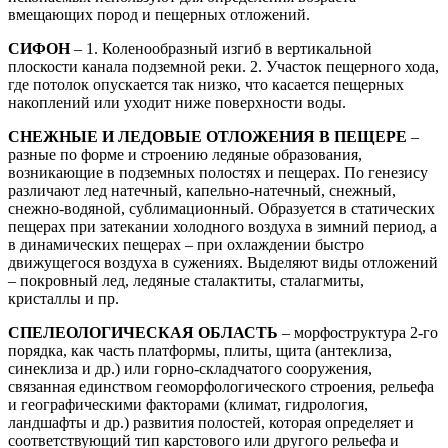
вмещающих пород и пещерных отложений.
СИФОН
– 1. Коленообразный изгиб в вертикальной
плоскости канала подземной реки. 2. Участок пещерного хода,
где потолок опускается так низко, что касается пещерных
накоплений или уходит ниже поверхности воды.
СНЕЖНЫЕ И ЛЕДОВЫЕ ОТЛОЖЕНИЯ В ПЕЩЕРЕ
–
разные по форме и строению ледяные образования,
возникающие в подземных полостях и пещерах. По генезису
различают лед натечный, капельно-натечный, снежный,
снежно-водяной, сублимационный. Образуется в статических
пещерах при затекании холодного воздуха в зимний период, а
в динамических пещерах – при охлаждении быстро
движущегося воздуха в сужениях. Выделяют виды отложений
– покровный лед, ледяные сталактиты, сталагмиты,
кристаллы и пр.
СПЕЛЕОЛОГИЧЕСКАЯ ОБЛАСТЬ
– морфоструктура 2-го
порядка, как часть платформы, плиты, щита (антеклиза,
синеклиза и др.) или горно-складчатого сооружения,
связанная единством геоморфологического строения, рельефа
и географическими факторами (климат, гидрология,
ландшафты и др.) развития полостей, которая определяет и
соответствующий тип карстового или другого рельефа и