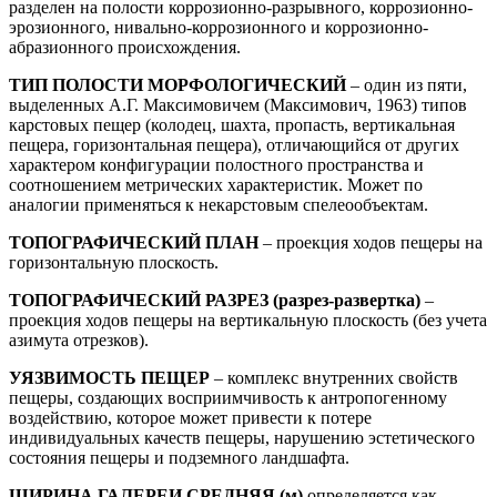
разделен на полости коррозионно-разрывного, коррозионно-
эрозионного, нивально-коррозионного и коррозионно-
абразионного происхождения.
ТИП ПОЛОСТИ МОРФОЛОГИЧЕСКИЙ
– один из пяти,
выделенных А.Г. Максимовичем (Максимович, 1963) типов
карстовых пещер (колодец, шахта, пропасть, вертикальная
пещера, горизонтальная пещера), отличающийся от других
характером конфигурации полостного пространства и
соотношением метрических характеристик. Может по
аналогии применяться к некарстовым спелеообъектам.
ТОПОГРАФИЧЕСКИЙ ПЛАН
– проекция ходов пещеры на
горизонтальную плоскость.
ТОПОГРАФИЧЕСКИЙ РАЗРЕЗ (разрез-развертка)
–
проекция ходов пещеры на вертикальную плоскость (без учета
азимута отрезков).
УЯЗВИМОСТЬ ПЕЩЕР
– комплекс внутренних свойств
пещеры, создающих восприимчивость к антропогенному
воздействию, которое может привести к потере
индивидуальных качеств пещеры, нарушению эстетического
состояния пещеры и подземного ландшафта.
ШИРИНА ГАЛЕРЕИ СРЕДНЯЯ (м)
определяется как