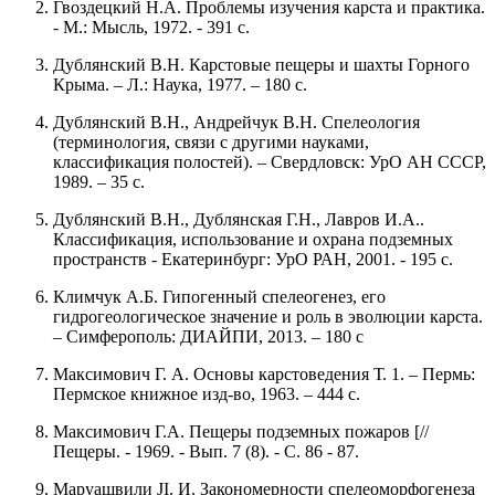
Гвоздецкий Н.А. Проблемы изучения карста и практика.
- М.: Мысль, 1972. - 391 с.
Дублянский В.Н. Карстовые пещеры и шахты Горного
Крыма. – Л.: Наука, 1977. – 180 с.
Дублянский В.Н., Андрейчук В.Н. Спелеология
(терминология, связи с другими науками,
классификация полостей). – Свердловск: УрО АН СССР,
1989. – 35 с.
Дублянский В.Н., Дублянская Г.Н., Лавров И.А..
Классификация, использование и охрана подземных
пространств - Екатеринбург: УрО РАН, 2001. - 195 с.
Климчук А.Б. Гипогенный спелеогенез, его
гидрогеологическое значение и роль в эволюции карста.
– Симферополь: ДИАЙПИ, 2013. – 180 с
Максимович Г. А. Основы карстоведения Т. 1. – Пермь:
Пермское книжное изд-во, 1963. – 444 с.
Максимович Г.А. Пещеры подземных пожаров [//
Пещеры. - 1969. - Вып. 7 (8). - С. 86 - 87.
Маруашвили JI. И. Закономерности спелеоморфогенеза