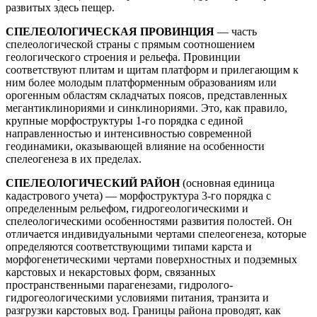
развитых здесь пещер.
СПЕЛЕОЛОГИЧЕСКАЯ ПРОВИНЦИЯ
— часть
спелеологической страны с прямым соотношением
геологического строения и рельефа. Провинции
соответствуют плитам и щитам платформ и прилегающим к
ним более молодым платформенным образованиям или
орогенным областям складчатых поясов, представленных
мегантиклинориями и синклинориями. Это, как правило,
крупные морфоструктуры 1-го порядка с единой
направленностью и интенсивностью современной
геодинамики, оказывающей влияние на особенности
спелеогенеза в их пределах.
СПЕЛЕОЛОГИЧЕСКИЙ РАЙОН
(основная единица
кадастрового учета) — морфоструктура 3-го порядка с
определенным рельефом, гидрогеологическими и
спелеологическими особенностями развития полостей. Он
отличается индивидуальными чертами спелеогенеза, которые
определяются соответствующими типами карста и
морфогенетическими чертами поверхностных и подземных
карстовых и некарстовых форм, связанных
пространственными парагенезами, гидролого-
гидрогеологическими условиями питания, транзита и
разгрузки карстовых вод. Границы района проводят, как