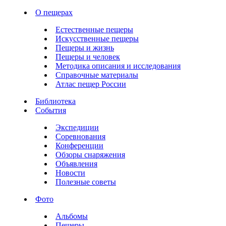
О пещерах
Естественные пещеры
Искусственные пещеры
Пещеры и жизнь
Пещеры и человек
Методика описания и исследования
Справочные материалы
Атлас пещер России
Библиотека
События
Экспедиции
Соревнования
Конференции
Обзоры снаряжения
Объявления
Новости
Полезные советы
Фото
Альбомы
Пещеры