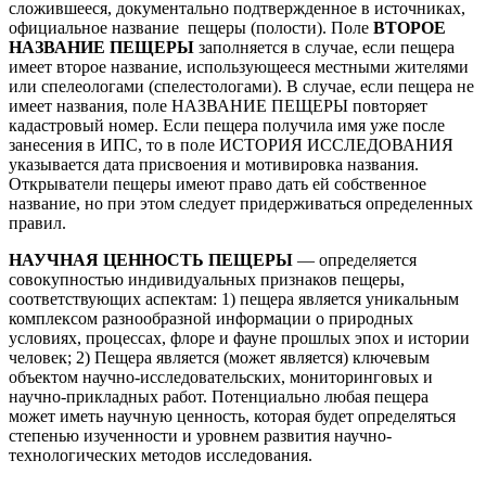
сложившееся, документально подтвержденное в источниках,
официальное название пещеры (полости). Поле
ВТОРОЕ
НАЗВАНИЕ ПЕЩЕРЫ
заполняется в случае, если пещера
имеет второе название, использующееся местными жителями
или спелеологами (спелестологами). В случае, если пещера не
имеет названия, поле НАЗВАНИЕ ПЕЩЕРЫ повторяет
кадастровый номер. Если пещера получила имя уже после
занесения в ИПС, то в поле ИСТОРИЯ ИССЛЕДОВАНИЯ
указывается дата присвоения и мотивировка названия.
Открыватели пещеры имеют право дать ей собственное
название, но при этом следует придерживаться определенных
правил.
НАУЧНАЯ ЦЕННОСТЬ ПЕЩЕРЫ
— определяется
совокупностью индивидуальных признаков пещеры,
соответствующих аспектам: 1) пещера является уникальным
комплексом разнообразной информации о природных
условиях, процессах, флоре и фауне прошлых эпох и истории
человек; 2) Пещера является (может является) ключевым
объектом научно-исследовательских, мониторинговых и
научно-прикладных работ. Потенциально любая пещера
может иметь научную ценность, которая будет определяться
степенью изученности и уровнем развития научно-
технологических методов исследования.