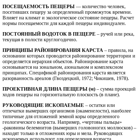
ПОСЕЩАЕМОСТЬ ПЕЩЕРЫ
— количество человек,
посетивших пещеру за определенный промежуток времени.
Влияет на климат и экологическое состояние пещеры. Расчет
нормы посещаемости для каждой пещеры индивидуален.
ПОСТОЯННЫЙ ВОДОТОК В ПЕЩЕРЕ
– ручей или река,
текущая в полости круглогодично.
ПРИНЦИПЫ РАЙОНИРОВАНИЯ КАРСТА
– правила, на
основании которых проводится районирование территории и
определяется иерархия объектов. Районирование карста
основывается на зональном, азональном и комплексном
принципах. Спецификой районирования карста является
разорванность ареалов (Гвоздецкий, 1972; Чикишев, 1978).
ПРОЕКТИВНАЯ ДЛИНА ПЕЩЕРЫ (м)
– сумма проекций
ходов пещеры на горизонтальную плоскость (в плане).
РУКОВОДЯЩИЕ ИСКОПАЕМЫЕ
– остатки или
отпечатки вымерших организмов (окаменелости), наиболее
типичные для отложений земной коры определенного
геологического возраста. Например, «чертовы пальцы»
-раковины белемнитов (вымерших головоногих моллюсков) –
находят только в отложениях юры и мела. Руководящих
ископаемых используют для определения возраста