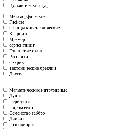
Вулканический туф
Метаморфические
Гнейсы
Сланцы кристаллические
Кварциты
Мрамор
серпентинит
Глинистые сланцы
Роговики
Скарны
Тектонические брекчии
Другое
Магматические интрузивные
Дунит
Перидотит
Пироксенит
Семейство габбро
Диорит
Гранодиорит