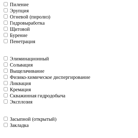
Пиление
Эрупция
Огневой (пиролиз)
Гидровыработка
Щитовой
Бурение
Пенетрация
Элиминационный
Сольвация
Выщелачивание
Физико-химическое диспергирование
Ликвация
Кремация
Скважинная гидродобыча
Эксплозия
Засыпной (открытый)
Закладка