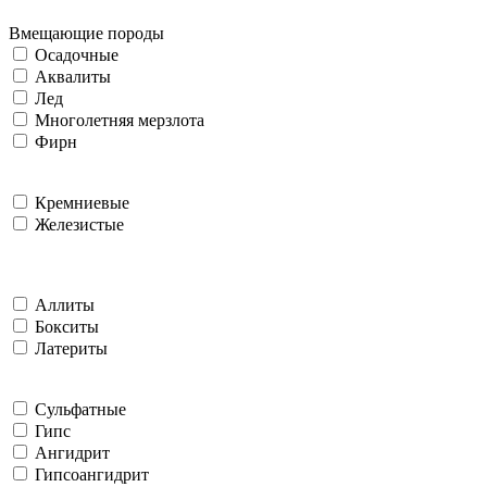
Вмещающие породы
Осадочные
Аквалиты
Лед
Многолетняя мерзлота
Фирн
Кремниевые
Железистые
Аллиты
Бокситы
Латериты
Сульфатные
Гипс
Ангидрит
Гипсоангидрит