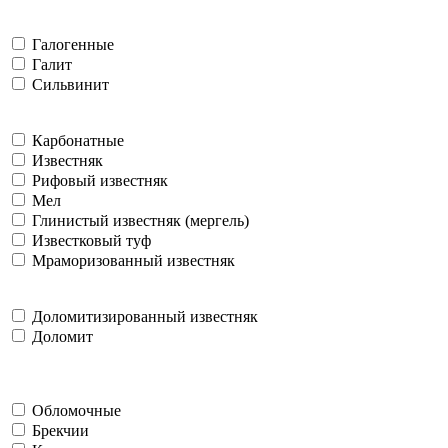
Галогенные
Галит
Сильвинит
Карбонатные
Известняк
Рифовый известняк
Мел
Глинистый известняк (мергель)
Известковый туф
Мраморизованный известняк
Доломитизированный известняк
Доломит
Обломочные
Брекчии