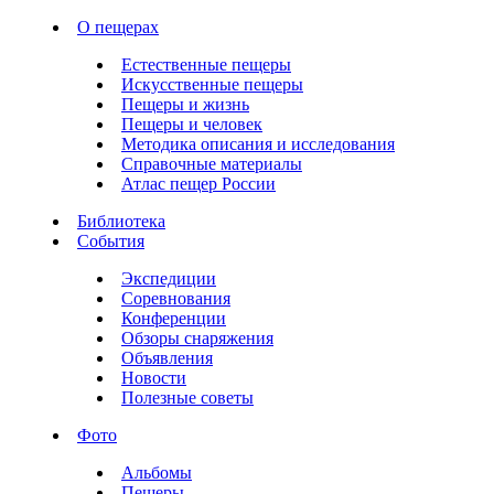
О пещерах
Естественные пещеры
Искусственные пещеры
Пещеры и жизнь
Пещеры и человек
Методика описания и исследования
Справочные материалы
Атлас пещер России
Библиотека
События
Экспедиции
Соревнования
Конференции
Обзоры снаряжения
Объявления
Новости
Полезные советы
Фото
Альбомы
Пещеры