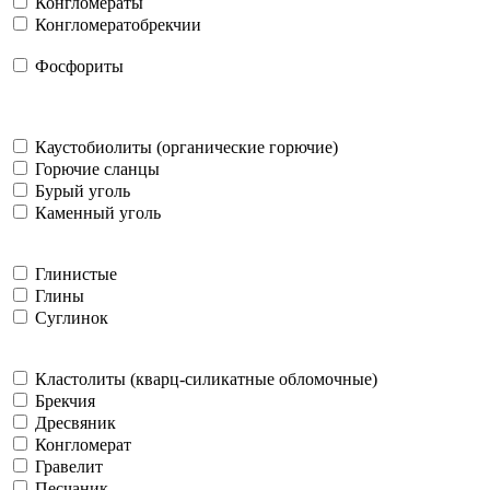
Конгломераты
Конгломератобрекчии
Фосфориты
Каустобиолиты (органические горючие)
Горючие сланцы
Бурый уголь
Каменный уголь
Глинистые
Глины
Суглинок
Кластолиты (кварц-силикатные обломочные)
Брекчия
Дресвяник
Конгломерат
Гравелит
Песчаник