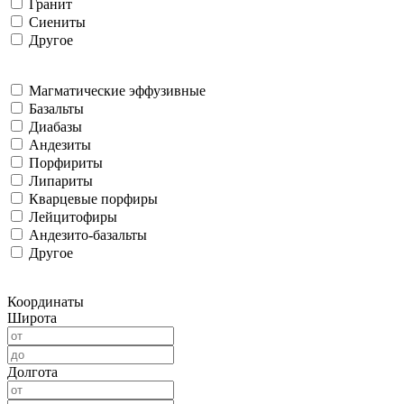
Гранит
Сиениты
Другое
Магматические эффузивные
Базальты
Диабазы
Андезиты
Порфириты
Липариты
Кварцевые порфиры
Лейцитофиры
Андезито-базальты
Другое
Координаты
Широта
Долгота