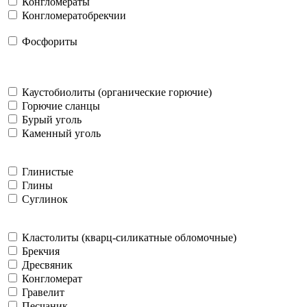
Конгломераты
Конгломератобрекчии
Фосфориты
Каустобиолиты (органические горючие)
Горючие сланцы
Бурый уголь
Каменный уголь
Глинистые
Глины
Суглинок
Кластолиты (кварц-силикатные обломочные)
Брекчия
Дресвяник
Конгломерат
Гравелит
Песчаник