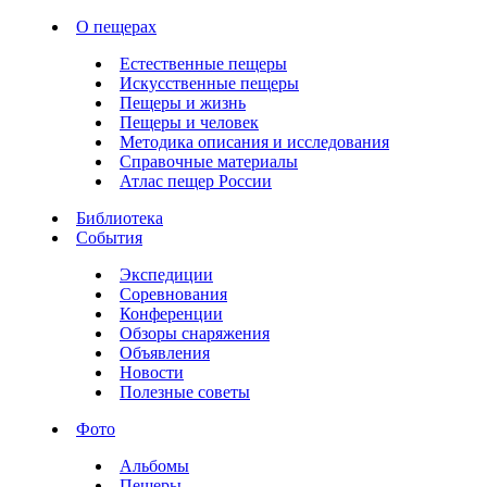
О пещерах
Естественные пещеры
Искусственные пещеры
Пещеры и жизнь
Пещеры и человек
Методика описания и исследования
Справочные материалы
Атлас пещер России
Библиотека
События
Экспедиции
Соревнования
Конференции
Обзоры снаряжения
Объявления
Новости
Полезные советы
Фото
Альбомы
Пещеры