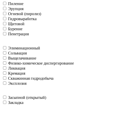
Пиление
Эрупция
Огневой (пиролиз)
Гидровыработка
Щитовой
Бурение
Пенетрация
Элиминационный
Сольвация
Выщелачивание
Физико-химическое диспергирование
Ликвация
Кремация
Скважинная гидродобыча
Эксплозия
Засыпной (открытый)
Закладка