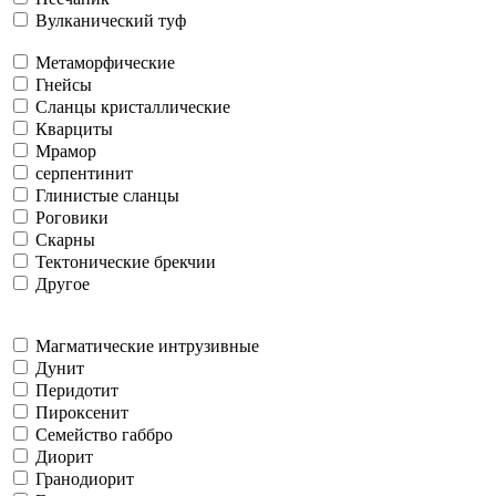
Вулканический туф
Метаморфические
Гнейсы
Сланцы кристаллические
Кварциты
Мрамор
серпентинит
Глинистые сланцы
Роговики
Скарны
Тектонические брекчии
Другое
Магматические интрузивные
Дунит
Перидотит
Пироксенит
Семейство габбро
Диорит
Гранодиорит