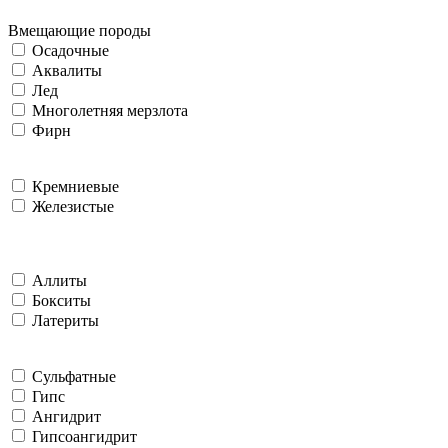
Вмещающие породы
Осадочные
Аквалиты
Лед
Многолетняя мерзлота
Фирн
Кремниевые
Железистые
Аллиты
Бокситы
Латериты
Сульфатные
Гипс
Ангидрит
Гипсоангидрит