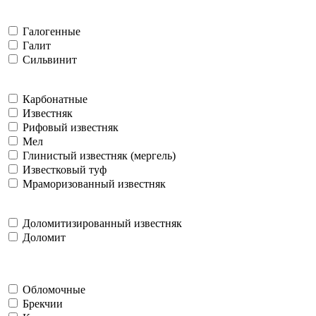
Галогенные
Галит
Сильвинит
Карбонатные
Известняк
Рифовый известняк
Мел
Глинистый известняк (мергель)
Известковый туф
Мраморизованный известняк
Доломитизированный известняк
Доломит
Обломочные
Брекчии