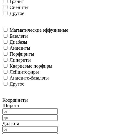
Гранит
Сиениты
Другое
Магматические эффузивные
Базальты
Диабазы
Андезиты
Порфириты
Липариты
Кварцевые порфиры
Лейцитофиры
Андезито-базальты
Другое
Координаты
Широта
Долгота