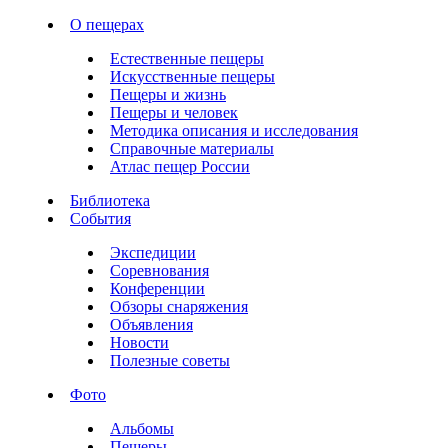
О пещерах
Естественные пещеры
Искусственные пещеры
Пещеры и жизнь
Пещеры и человек
Методика описания и исследования
Справочные материалы
Атлас пещер России
Библиотека
События
Экспедиции
Соревнования
Конференции
Обзоры снаряжения
Объявления
Новости
Полезные советы
Фото
Альбомы
Пещеры