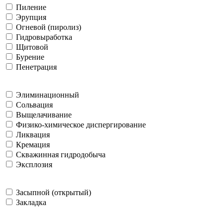
Пиление
Эрупция
Огневой (пиролиз)
Гидровыработка
Щитовой
Бурение
Пенетрация
Элиминационный
Сольвация
Выщелачивание
Физико-химическое диспергирование
Ликвация
Кремация
Скважинная гидродобыча
Эксплозия
Засыпной (открытый)
Закладка