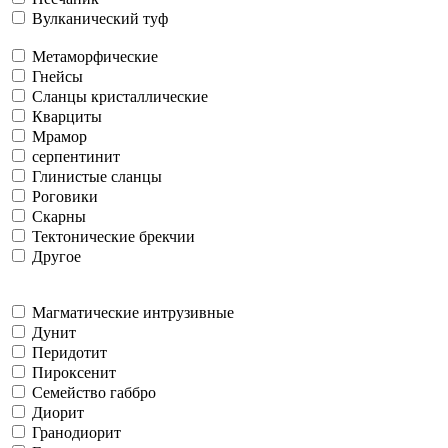
Вулканический туф
Метаморфические
Гнейсы
Сланцы кристаллические
Кварциты
Мрамор
серпентинит
Глинистые сланцы
Роговики
Скарны
Тектонические брекчии
Другое
Магматические интрузивные
Дунит
Перидотит
Пироксенит
Семейство габбро
Диорит
Гранодиорит