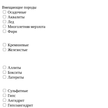
Вмещающие породы
Осадочные
Аквалиты
Лед
Многолетняя мерзлота
Фирн
Кремниевые
Железистые
Аллиты
Бокситы
Латериты
Сульфатные
Гипс
Ангидрит
Гипсоангидрит