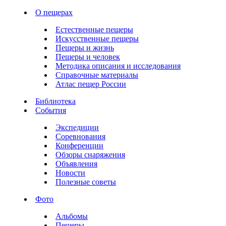
О пещерах
Естественные пещеры
Искусственные пещеры
Пещеры и жизнь
Пещеры и человек
Методика описания и исследования
Справочные материалы
Атлас пещер России
Библиотека
События
Экспедиции
Соревнования
Конференции
Обзоры снаряжения
Объявления
Новости
Полезные советы
Фото
Альбомы
Пещеры