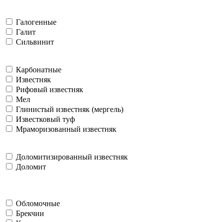
Галогенные
Галит
Сильвинит
Карбонатные
Известняк
Рифовый известняк
Мел
Глинистый известняк (мергель)
Известковый туф
Мраморизованный известняк
Доломитизированный известняк
Доломит
Обломочные
Брекчии