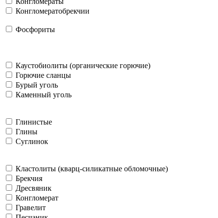
Конгломераты
Конгломератобрекчии
Фосфориты
Каустобиолиты (органические горючие)
Горючие сланцы
Бурый уголь
Каменный уголь
Глинистые
Глины
Суглинок
Кластолиты (кварц-силикатные обломочные)
Брекчия
Дресвяник
Конгломерат
Гравелит
Песчаник