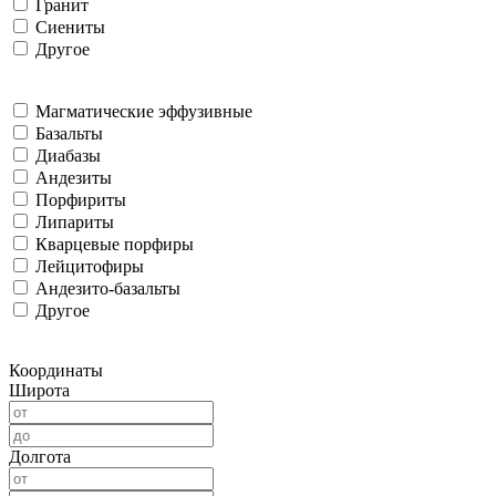
Гранит
Сиениты
Другое
Магматические эффузивные
Базальты
Диабазы
Андезиты
Порфириты
Липариты
Кварцевые порфиры
Лейцитофиры
Андезито-базальты
Другое
Координаты
Широта
Долгота