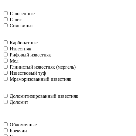
Галогенные
Галит
Сильвинит
Карбонатные
Известняк
Рифовый известняк
Мел
Глинистый известняк (мергель)
Известковый туф
Мраморизованный известняк
Доломитизированный известняк
Доломит
Обломочные
Брекчии