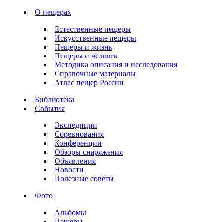
О пещерах
Естественные пещеры
Искусственные пещеры
Пещеры и жизнь
Пещеры и человек
Методика описания и исследования
Справочные материалы
Атлас пещер России
Библиотека
События
Экспедиции
Соревнования
Конференции
Обзоры снаряжения
Объявления
Новости
Полезные советы
Фото
Альбомы
Пещеры