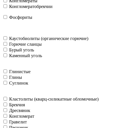
Конгломераты
Конгломератобрекчии
Фосфориты
Каустобиолиты (органические горючие)
Горючие сланцы
Бурый уголь
Каменный уголь
Глинистые
Глины
Суглинок
Кластолиты (кварц-силикатные обломочные)
Брекчия
Дресвяник
Конгломерат
Гравелит
Песчаник