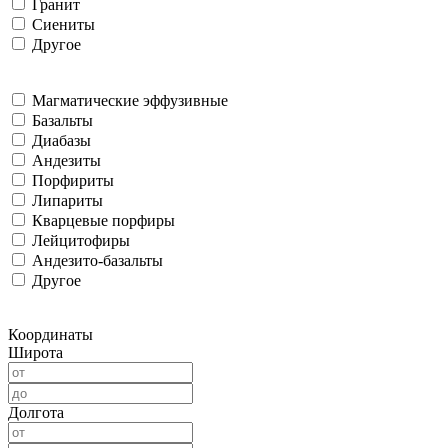
Гранит
Сиениты
Другое
Магматические эффузивные
Базальты
Диабазы
Андезиты
Порфириты
Липариты
Кварцевые порфиры
Лейцитофиры
Андезито-базальты
Другое
Координаты
Широта
Долгота