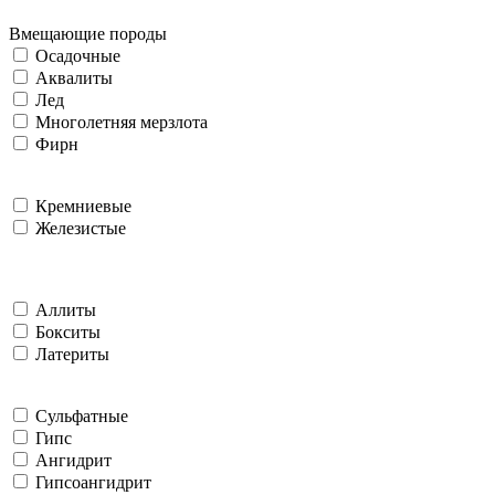
Вмещающие породы
Осадочные
Аквалиты
Лед
Многолетняя мерзлота
Фирн
Кремниевые
Железистые
Аллиты
Бокситы
Латериты
Сульфатные
Гипс
Ангидрит
Гипсоангидрит