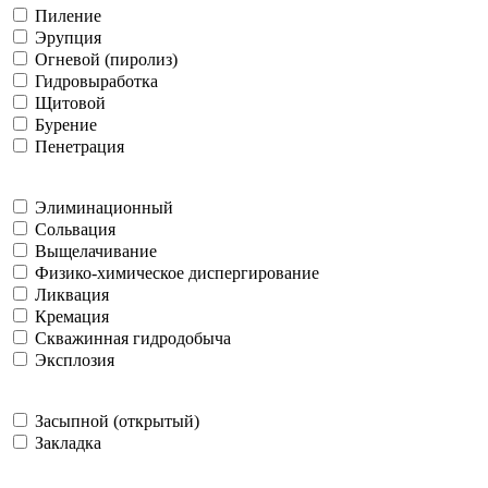
Пиление
Эрупция
Огневой (пиролиз)
Гидровыработка
Щитовой
Бурение
Пенетрация
Элиминационный
Сольвация
Выщелачивание
Физико-химическое диспергирование
Ликвация
Кремация
Скважинная гидродобыча
Эксплозия
Засыпной (открытый)
Закладка