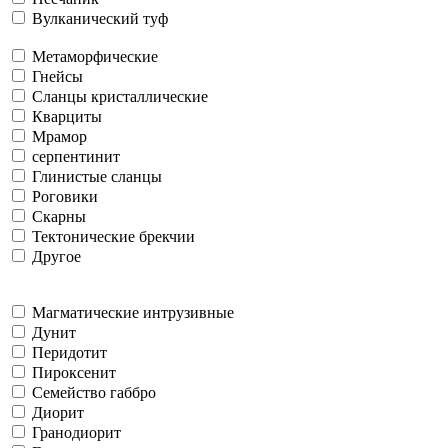
Вулканический туф
Метаморфические
Гнейсы
Сланцы кристаллические
Кварциты
Мрамор
серпентинит
Глинистые сланцы
Роговики
Скарны
Тектонические брекчии
Другое
Магматические интрузивные
Дунит
Перидотит
Пироксенит
Семейство габбро
Диорит
Гранодиорит