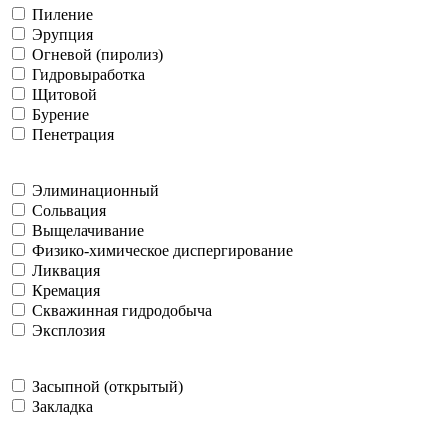
Пиление
Эрупция
Огневой (пиролиз)
Гидровыработка
Щитовой
Бурение
Пенетрация
Элиминационный
Сольвация
Выщелачивание
Физико-химическое диспергирование
Ликвация
Кремация
Скважинная гидродобыча
Эксплозия
Засыпной (открытый)
Закладка