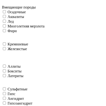
Вмещающие породы
Осадочные
Аквалиты
Лед
Многолетняя мерзлота
Фирн
Кремниевые
Железистые
Аллиты
Бокситы
Латериты
Сульфатные
Гипс
Ангидрит
Гипсоангидрит