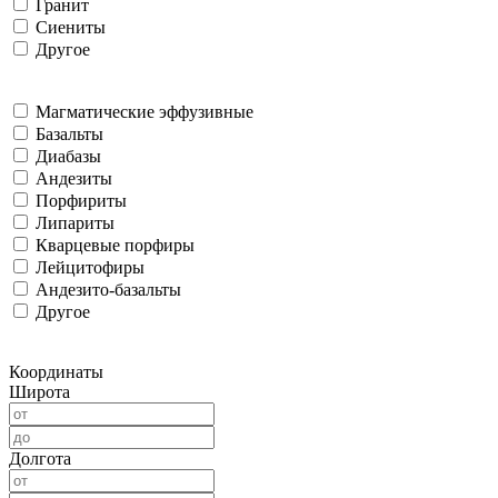
Гранит
Сиениты
Другое
Магматические эффузивные
Базальты
Диабазы
Андезиты
Порфириты
Липариты
Кварцевые порфиры
Лейцитофиры
Андезито-базальты
Другое
Координаты
Широта
Долгота