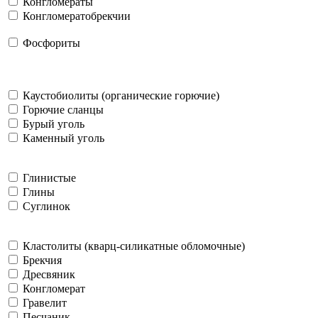
Конгломераты
Конгломератобрекчии
Фосфориты
Каустобиолиты (органические горючие)
Горючие сланцы
Бурый уголь
Каменный уголь
Глинистые
Глины
Суглинок
Кластолиты (кварц-силикатные обломочные)
Брекчия
Дресвяник
Конгломерат
Гравелит
Песчаник