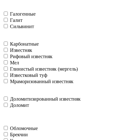
Галогенные
Галит
Сильвинит
Карбонатные
Известняк
Рифовый известняк
Мел
Глинистый известняк (мергель)
Известковый туф
Мраморизованный известняк
Доломитизированный известняк
Доломит
Обломочные
Брекчии