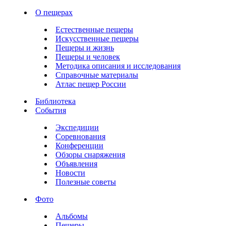
О пещерах
Естественные пещеры
Искусственные пещеры
Пещеры и жизнь
Пещеры и человек
Методика описания и исследования
Справочные материалы
Атлас пещер России
Библиотека
События
Экспедиции
Соревнования
Конференции
Обзоры снаряжения
Объявления
Новости
Полезные советы
Фото
Альбомы
Пещеры