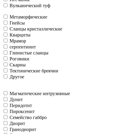
Вулканический туф
Метаморфические
Гнейсы
Сланцы кристаллические
Кварциты
Мрамор
серпентинит
Глинистые сланцы
Роговики
Скарны
Тектонические брекчии
Другое
Магматические интрузивные
Дунит
Перидотит
Пироксенит
Семейство габбро
Диорит
Гранодиорит