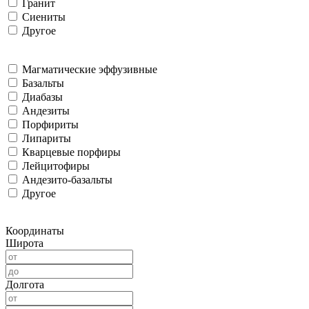
Гранит
Сиениты
Другое
Магматические эффузивные
Базальты
Диабазы
Андезиты
Порфириты
Липариты
Кварцевые порфиры
Лейцитофиры
Андезито-базальты
Другое
Координаты
Широта
Долгота