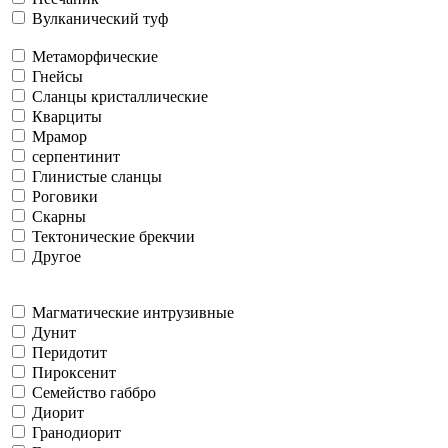
Вулканический туф
Метаморфические
Гнейсы
Сланцы кристаллические
Кварциты
Мрамор
серпентинит
Глинистые сланцы
Роговики
Скарны
Тектонические брекчии
Другое
Магматические интрузивные
Дунит
Перидотит
Пироксенит
Семейство габбро
Диорит
Гранодиорит