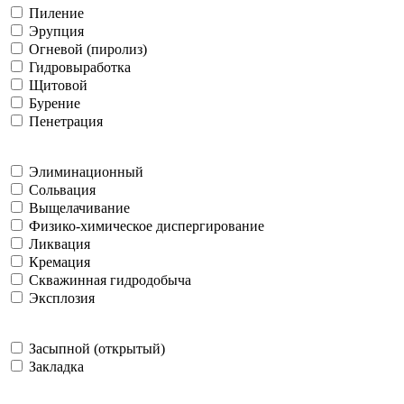
Пиление
Эрупция
Огневой (пиролиз)
Гидровыработка
Щитовой
Бурение
Пенетрация
Элиминационный
Сольвация
Выщелачивание
Физико-химическое диспергирование
Ликвация
Кремация
Скважинная гидродобыча
Эксплозия
Засыпной (открытый)
Закладка