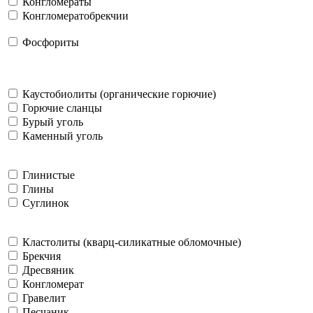
Конгломераты
Конгломератобрекчии
Фосфориты
Каустобиолиты (органические горючие)
Горючие сланцы
Бурый уголь
Каменный уголь
Глинистые
Глины
Суглинок
Кластолиты (кварц-силикатные обломочные)
Брекчия
Дресвяник
Конгломерат
Гравелит
Песчаник