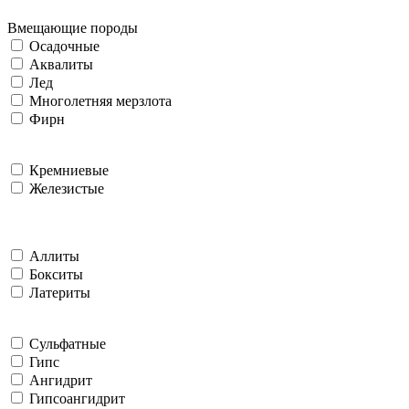
Вмещающие породы
Осадочные
Аквалиты
Лед
Многолетняя мерзлота
Фирн
Кремниевые
Железистые
Аллиты
Бокситы
Латериты
Сульфатные
Гипс
Ангидрит
Гипсоангидрит