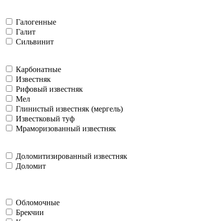
Галогенные
Галит
Сильвинит
Карбонатные
Известняк
Рифовый известняк
Мел
Глинистый известняк (мергель)
Известковый туф
Мраморизованный известняк
Доломитизированный известняк
Доломит
Обломочные
Брекчии