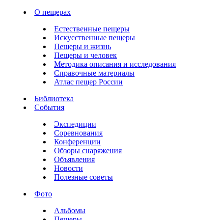
О пещерах
Естественные пещеры
Искусственные пещеры
Пещеры и жизнь
Пещеры и человек
Методика описания и исследования
Справочные материалы
Атлас пещер России
Библиотека
События
Экспедиции
Соревнования
Конференции
Обзоры снаряжения
Объявления
Новости
Полезные советы
Фото
Альбомы
Пещеры