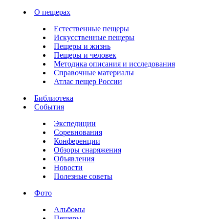
О пещерах
Естественные пещеры
Искусственные пещеры
Пещеры и жизнь
Пещеры и человек
Методика описания и исследования
Справочные материалы
Атлас пещер России
Библиотека
События
Экспедиции
Соревнования
Конференции
Обзоры снаряжения
Объявления
Новости
Полезные советы
Фото
Альбомы
Пещеры