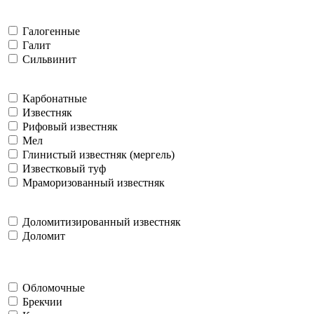
Галогенные
Галит
Сильвинит
Карбонатные
Известняк
Рифовый известняк
Мел
Глинистый известняк (мергель)
Известковый туф
Мраморизованный известняк
Доломитизированный известняк
Доломит
Обломочные
Брекчии