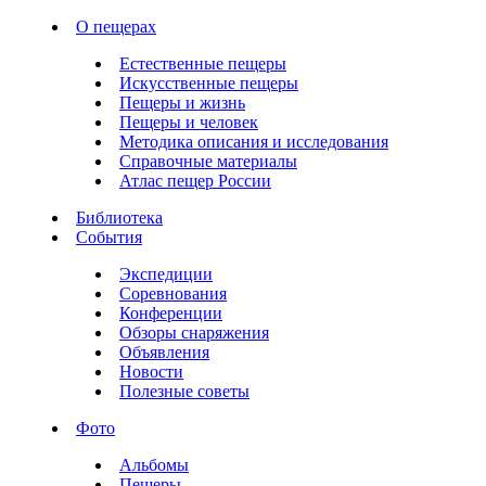
О пещерах
Естественные пещеры
Искусственные пещеры
Пещеры и жизнь
Пещеры и человек
Методика описания и исследования
Справочные материалы
Атлас пещер России
Библиотека
События
Экспедиции
Соревнования
Конференции
Обзоры снаряжения
Объявления
Новости
Полезные советы
Фото
Альбомы
Пещеры