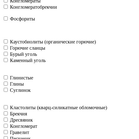
Конгломераты
Конгломератобрекчии
Фосфориты
Каустобиолиты (органические горючие)
Горючие сланцы
Бурый уголь
Каменный уголь
Глинистые
Глины
Суглинок
Кластолиты (кварц-силикатные обломочные)
Брекчия
Дресвяник
Конгломерат
Гравелит
Песчаник