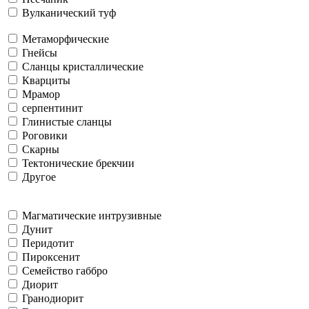
Вулканический туф
Метаморфические
Гнейсы
Сланцы кристаллические
Кварциты
Мрамор
серпентинит
Глинистые сланцы
Роговики
Скарны
Тектонические брекчии
Другое
Магматические интрузивные
Дунит
Перидотит
Пироксенит
Семейство габбро
Диорит
Гранодиорит