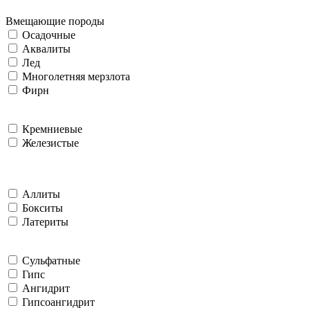
Вмещающие породы
Осадочные
Аквалиты
Лед
Многолетняя мерзлота
Фирн
Кремниевые
Железистые
Аллиты
Бокситы
Латериты
Сульфатные
Гипс
Ангидрит
Гипсоангидрит