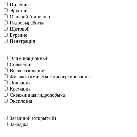
Пиление
Эрупция
Огневой (пиролиз)
Гидровыработка
Щитовой
Бурение
Пенетрация
Элиминационный
Сольвация
Выщелачивание
Физико-химическое диспергирование
Ликвация
Кремация
Скважинная гидродобыча
Эксплозия
Засыпной (открытый)
Закладка