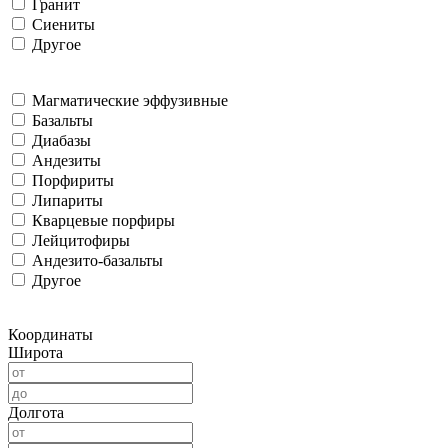
Гранит
Сиениты
Другое
Магматические эффузивные
Базальты
Диабазы
Андезиты
Порфириты
Липариты
Кварцевые порфиры
Лейцитофиры
Андезито-базальты
Другое
Координаты
Широта
Долгота