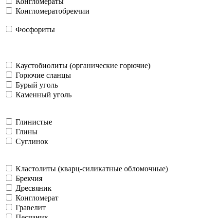
Конгломераты
Конгломератобрекчии
Фосфориты
Каустобиолиты (органические горючие)
Горючие сланцы
Бурый уголь
Каменный уголь
Глинистые
Глины
Суглинок
Кластолиты (кварц-силикатные обломочные)
Брекчия
Дресвяник
Конгломерат
Гравелит
Песчаник