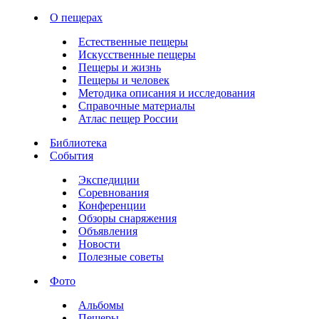
О пещерах
Естественные пещеры
Искусственные пещеры
Пещеры и жизнь
Пещеры и человек
Методика описания и исследования
Справочные материалы
Атлас пещер России
Библиотека
События
Экспедиции
Соревнования
Конференции
Обзоры снаряжения
Объявления
Новости
Полезные советы
Фото
Альбомы
Пещеры