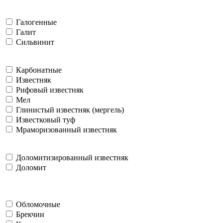
Галогенные
Галит
Сильвинит
Карбонатные
Известняк
Рифовый известняк
Мел
Глинистый известняк (мергель)
Известковый туф
Мраморизованный известняк
Доломитизированный известняк
Доломит
Обломочные
Брекчии