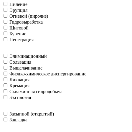
Пиление
Эрупция
Огневой (пиролиз)
Гидровыработка
Щитовой
Бурение
Пенетрация
Элиминационный
Сольвация
Выщелачивание
Физико-химическое диспергирование
Ликвация
Кремация
Скважинная гидродобыча
Эксплозия
Засыпной (открытый)
Закладка