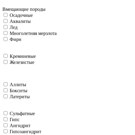
Вмещающие породы
Осадочные
Аквалиты
Лед
Многолетняя мерзлота
Фирн
Кремниевые
Железистые
Аллиты
Бокситы
Латериты
Сульфатные
Гипс
Ангидрит
Гипсоангидрит