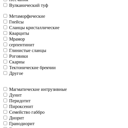
Вулканический туф
Метаморфические
Гнейсы
Сланцы кристаллические
Кварциты
Мрамор
серпентинит
Глинистые сланцы
Роговики
Скарны
Тектонические брекчии
Другое
Магматические интрузивные
Дунит
Перидотит
Пироксенит
Семейство габбро
Диорит
Гранодиорит