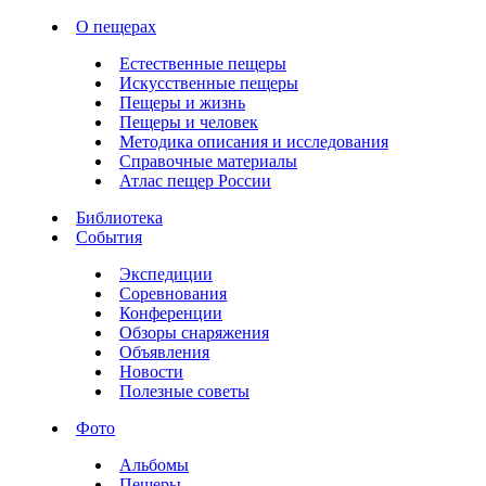
О пещерах
Естественные пещеры
Искусственные пещеры
Пещеры и жизнь
Пещеры и человек
Методика описания и исследования
Справочные материалы
Атлас пещер России
Библиотека
События
Экспедиции
Соревнования
Конференции
Обзоры снаряжения
Объявления
Новости
Полезные советы
Фото
Альбомы
Пещеры