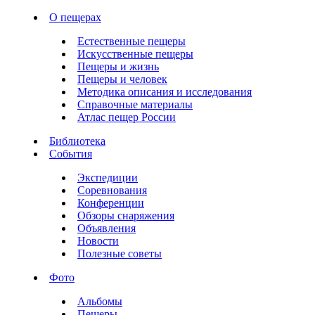
О пещерах
Естественные пещеры
Искусственные пещеры
Пещеры и жизнь
Пещеры и человек
Методика описания и исследования
Справочные материалы
Атлас пещер России
Библиотека
События
Экспедиции
Соревнования
Конференции
Обзоры снаряжения
Объявления
Новости
Полезные советы
Фото
Альбомы
Пещеры