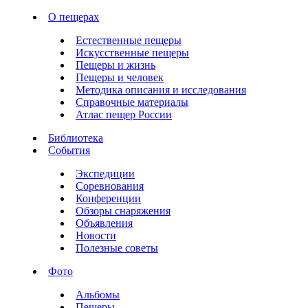
О пещерах
Естественные пещеры
Искусственные пещеры
Пещеры и жизнь
Пещеры и человек
Методика описания и исследования
Справочные материалы
Атлас пещер России
Библиотека
События
Экспедиции
Соревнования
Конференции
Обзоры снаряжения
Объявления
Новости
Полезные советы
Фото
Альбомы
Пещеры