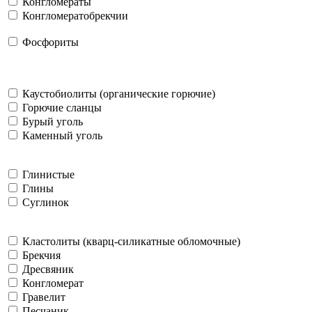
Конгломераты
Конгломератобрекчии
Фосфориты
Каустобиолиты (органические горючие)
Горючие сланцы
Бурый уголь
Каменный уголь
Глинистые
Глины
Суглинок
Кластолиты (кварц-силикатные обломочные)
Брекчия
Дресвяник
Конгломерат
Гравелит
Песчаник