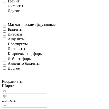
Гранит
Сиениты
Другое
Магматические эффузивные
Базальты
Диабазы
Андезиты
Порфириты
Липариты
Кварцевые порфиры
Лейцитофиры
Андезито-базальты
Другое
Координаты
Широта
Долгота