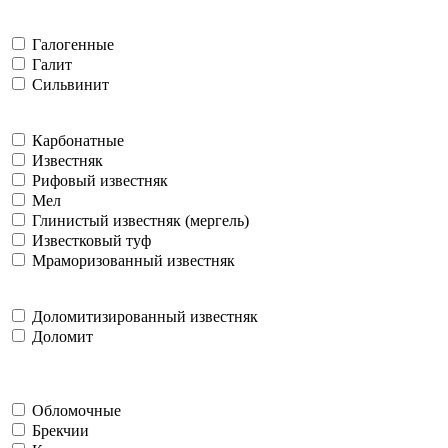
Галогенные
Галит
Сильвинит
Карбонатные
Известняк
Рифовый известняк
Мел
Глинистый известняк (мергель)
Известковый туф
Мраморизованный известняк
Доломитизированный известняк
Доломит
Обломочные
Брекчии