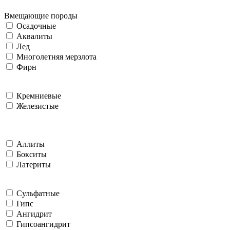
Вмещающие породы
Осадочные
Аквалиты
Лед
Многолетняя мерзлота
Фирн
Кремниевые
Железистые
Аллиты
Бокситы
Латериты
Сульфатные
Гипс
Ангидрит
Гипсоангидрит