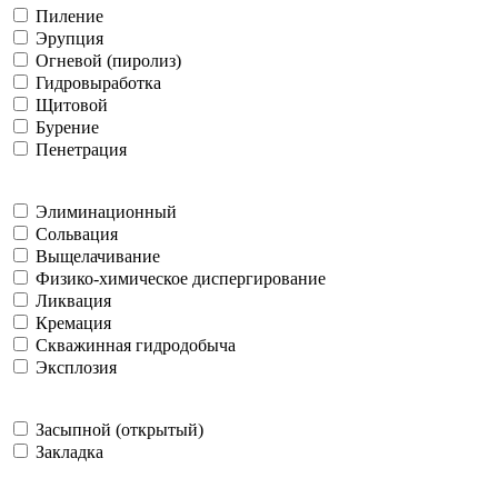
Пиление
Эрупция
Огневой (пиролиз)
Гидровыработка
Щитовой
Бурение
Пенетрация
Элиминационный
Сольвация
Выщелачивание
Физико-химическое диспергирование
Ликвация
Кремация
Скважинная гидродобыча
Эксплозия
Засыпной (открытый)
Закладка