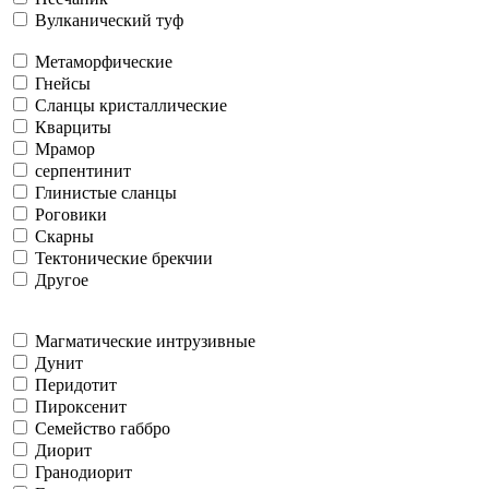
Вулканический туф
Метаморфические
Гнейсы
Сланцы кристаллические
Кварциты
Мрамор
серпентинит
Глинистые сланцы
Роговики
Скарны
Тектонические брекчии
Другое
Магматические интрузивные
Дунит
Перидотит
Пироксенит
Семейство габбро
Диорит
Гранодиорит