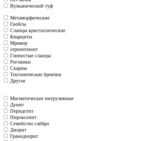
Вулканический туф
Метаморфические
Гнейсы
Сланцы кристаллические
Кварциты
Мрамор
серпентинит
Глинистые сланцы
Роговики
Скарны
Тектонические брекчии
Другое
Магматические интрузивные
Дунит
Перидотит
Пироксенит
Семейство габбро
Диорит
Гранодиорит