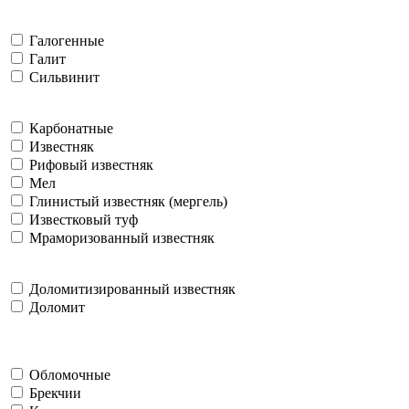
Галогенные
Галит
Сильвинит
Карбонатные
Известняк
Рифовый известняк
Мел
Глинистый известняк (мергель)
Известковый туф
Мраморизованный известняк
Доломитизированный известняк
Доломит
Обломочные
Брекчии