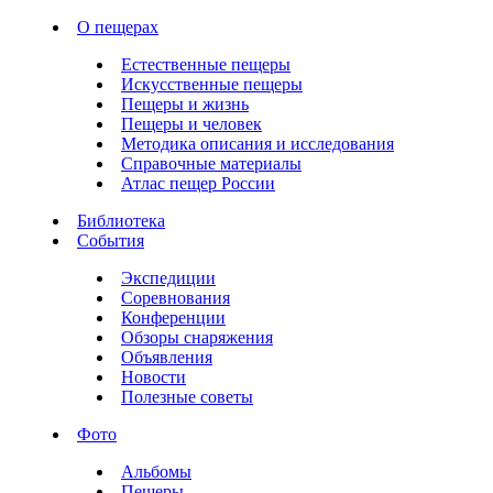
О пещерах
Естественные пещеры
Искусственные пещеры
Пещеры и жизнь
Пещеры и человек
Методика описания и исследования
Справочные материалы
Атлас пещер России
Библиотека
События
Экспедиции
Соревнования
Конференции
Обзоры снаряжения
Объявления
Новости
Полезные советы
Фото
Альбомы
Пещеры