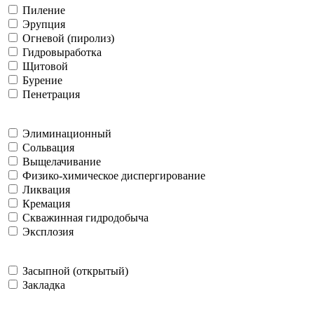
Пиление
Эрупция
Огневой (пиролиз)
Гидровыработка
Щитовой
Бурение
Пенетрация
Элиминационный
Сольвация
Выщелачивание
Физико-химическое диспергирование
Ликвация
Кремация
Скважинная гидродобыча
Эксплозия
Засыпной (открытый)
Закладка