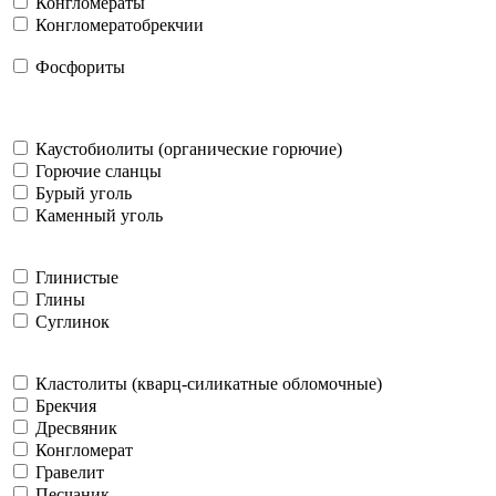
Конгломераты
Конгломератобрекчии
Фосфориты
Каустобиолиты (органические горючие)
Горючие сланцы
Бурый уголь
Каменный уголь
Глинистые
Глины
Суглинок
Кластолиты (кварц-силикатные обломочные)
Брекчия
Дресвяник
Конгломерат
Гравелит
Песчаник