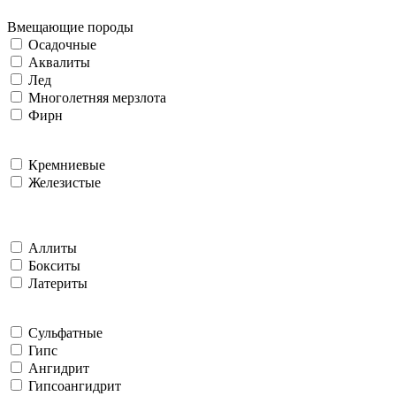
Вмещающие породы
Осадочные
Аквалиты
Лед
Многолетняя мерзлота
Фирн
Кремниевые
Железистые
Аллиты
Бокситы
Латериты
Сульфатные
Гипс
Ангидрит
Гипсоангидрит