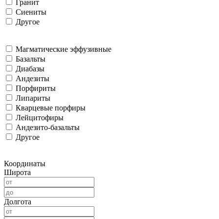
Гранит
Сиениты
Другое
Магматические эффузивные
Базальты
Диабазы
Андезиты
Порфириты
Липариты
Кварцевые порфиры
Лейцитофиры
Андезито-базальты
Другое
Координаты
Широта
Долгота