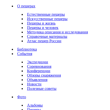
О пещерах
Естественные пещеры
Искусственные пещеры
Пещеры и жизнь
Пещеры и человек
Методика описания и исследования
Справочные материалы
Атлас пещер России
Библиотека
События
Экспедиции
Соревнования
Конференции
Обзоры снаряжения
Объявления
Новости
Полезные советы
Фото
Альбомы
Пещеры