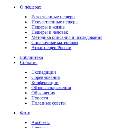
О пещерах
Естественные пещеры
Искусственные пещеры
Пещеры и жизнь
Пещеры и человек
Методика описания и исследования
Справочные материалы
Атлас пещер России
Библиотека
События
Экспедиции
Соревнования
Конференции
Обзоры снаряжения
Объявления
Новости
Полезные советы
Фото
Альбомы
Пещеры