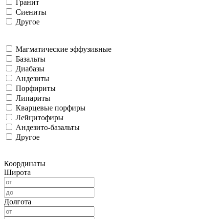
Гранит
Сиениты
Другое
Магматические эффузивные
Базальты
Диабазы
Андезиты
Порфириты
Липариты
Кварцевые порфиры
Лейцитофиры
Андезито-базальты
Другое
Координаты
Широта
Долгота