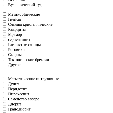
Вулканический туф
Метаморфические
Гнейсы
Сланцы кристаллические
Кварциты
Мрамор
серпентинит
Глинистые сланцы
Роговики
Скарны
Тектонические брекчии
Другое
Магматические интрузивные
Дунит
Перидотит
Пироксенит
Семейство габбро
Диорит
Гранодиорит