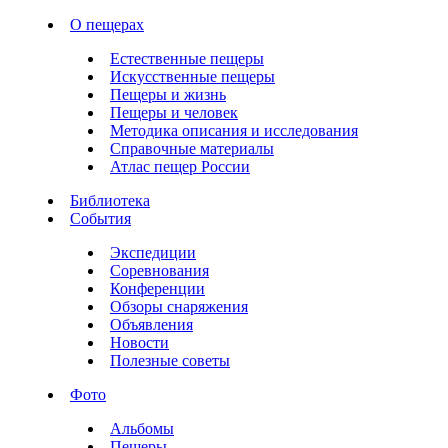
О пещерах
Естественные пещеры
Искусственные пещеры
Пещеры и жизнь
Пещеры и человек
Методика описания и исследования
Справочные материалы
Атлас пещер России
Библиотека
События
Экспедиции
Соревнования
Конференции
Обзоры снаряжения
Объявления
Новости
Полезные советы
Фото
Альбомы
Пещеры