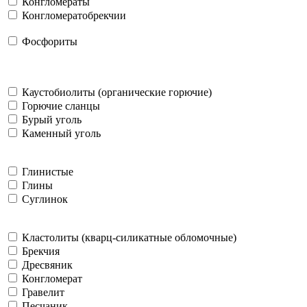
Конгломераты
Конгломератобрекчии
Фосфориты
Каустобиолиты (органические горючие)
Горючие сланцы
Бурый уголь
Каменный уголь
Глинистые
Глины
Суглинок
Кластолиты (кварц-силикатные обломочные)
Брекчия
Дресвяник
Конгломерат
Гравелит
Песчаник