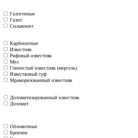
Галогенные
Галит
Сильвинит
Карбонатные
Известняк
Рифовый известняк
Мел
Глинистый известняк (мергель)
Известковый туф
Мраморизованный известняк
Доломитизированный известняк
Доломит
Обломочные
Брекчии