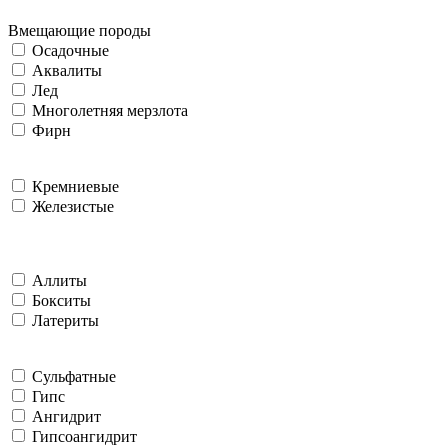
Вмещающие породы
Осадочные
Аквалиты
Лед
Многолетняя мерзлота
Фирн
Кремниевые
Железистые
Аллиты
Бокситы
Латериты
Сульфатные
Гипс
Ангидрит
Гипсоангидрит