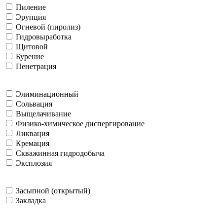
Пиление
Эрупция
Огневой (пиролиз)
Гидровыработка
Щитовой
Бурение
Пенетрация
Элиминационный
Сольвация
Выщелачивание
Физико-химическое диспергирование
Ликвация
Кремация
Скважинная гидродобыча
Эксплозия
Засыпной (открытый)
Закладка