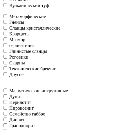
Вулканический туф
Метаморфические
Гнейсы
Сланцы кристаллические
Кварциты
Мрамор
серпентинит
Глинистые сланцы
Роговики
Скарны
Тектонические брекчии
Другое
Магматические интрузивные
Дунит
Перидотит
Пироксенит
Семейство габбро
Диорит
Гранодиорит