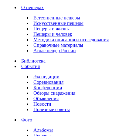
О пещерах
Естественные пещеры
Искусственные пещеры
Пещеры и жизнь
Пещеры и человек
Методика описания и исследования
Справочные материалы
Атлас пещер России
Библиотека
События
Экспедиции
Соревнования
Конференции
Обзоры снаряжения
Объявления
Новости
Полезные советы
Фото
Альбомы
Пещеры