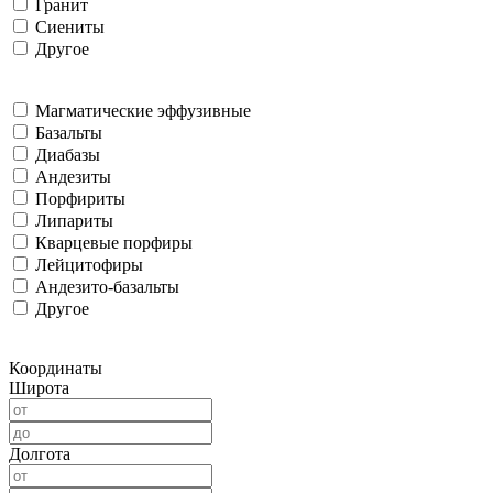
Гранит
Сиениты
Другое
Магматические эффузивные
Базальты
Диабазы
Андезиты
Порфириты
Липариты
Кварцевые порфиры
Лейцитофиры
Андезито-базальты
Другое
Координаты
Широта
Долгота