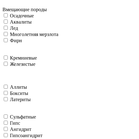
Вмещающие породы
Осадочные
Аквалиты
Лед
Многолетняя мерзлота
Фирн
Кремниевые
Железистые
Аллиты
Бокситы
Латериты
Сульфатные
Гипс
Ангидрит
Гипсоангидрит