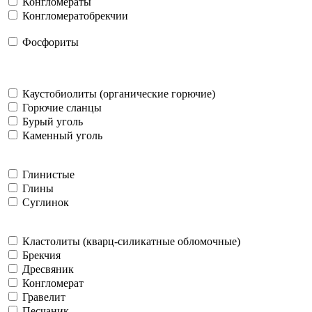
Конгломераты
Конгломератобрекчии
Фосфориты
Каустобиолиты (органические горючие)
Горючие сланцы
Бурый уголь
Каменный уголь
Глинистые
Глины
Суглинок
Кластолиты (кварц-силикатные обломочные)
Брекчия
Дресвяник
Конгломерат
Гравелит
Песчаник