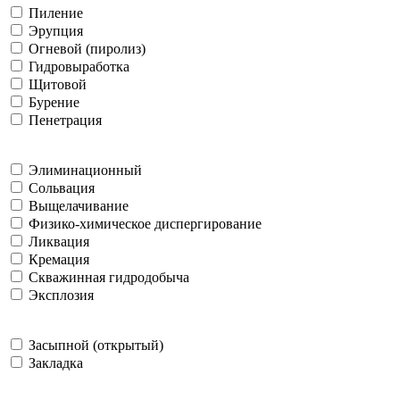
Пиление
Эрупция
Огневой (пиролиз)
Гидровыработка
Щитовой
Бурение
Пенетрация
Элиминационный
Сольвация
Выщелачивание
Физико-химическое диспергирование
Ликвация
Кремация
Скважинная гидродобыча
Эксплозия
Засыпной (открытый)
Закладка