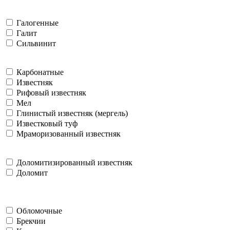
Галогенные
Галит
Сильвинит
Карбонатные
Известняк
Рифовый известняк
Мел
Глинистый известняк (мергель)
Известковый туф
Мраморизованный известняк
Доломитизированный известняк
Доломит
Обломочные
Брекчии