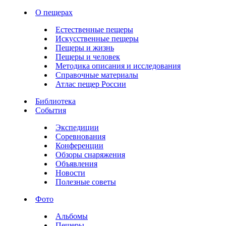
О пещерах
Естественные пещеры
Искусственные пещеры
Пещеры и жизнь
Пещеры и человек
Методика описания и исследования
Справочные материалы
Атлас пещер России
Библиотека
События
Экспедиции
Соревнования
Конференции
Обзоры снаряжения
Объявления
Новости
Полезные советы
Фото
Альбомы
Пещеры