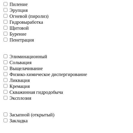
Пиление
Эрупция
Огневой (пиролиз)
Гидровыработка
Щитовой
Бурение
Пенетрация
Элиминационный
Сольвация
Выщелачивание
Физико-химическое диспергирование
Ликвация
Кремация
Скважинная гидродобыча
Эксплозия
Засыпной (открытый)
Закладка