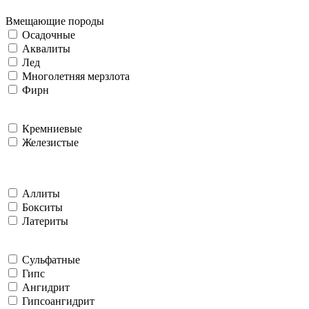
Вмещающие породы
Осадочные
Аквалиты
Лед
Многолетняя мерзлота
Фирн
Кремниевые
Железистые
Аллиты
Бокситы
Латериты
Сульфатные
Гипс
Ангидрит
Гипсоангидрит