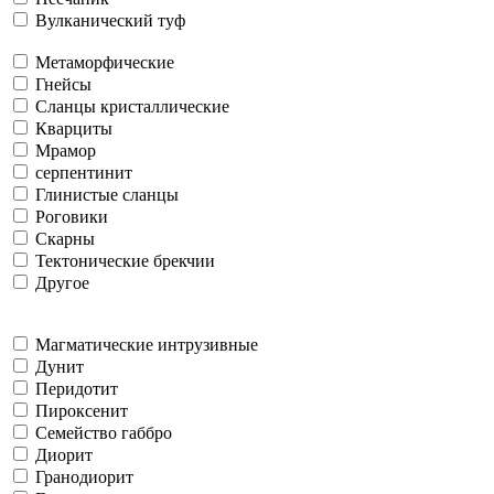
Вулканический туф
Метаморфические
Гнейсы
Сланцы кристаллические
Кварциты
Мрамор
серпентинит
Глинистые сланцы
Роговики
Скарны
Тектонические брекчии
Другое
Магматические интрузивные
Дунит
Перидотит
Пироксенит
Семейство габбро
Диорит
Гранодиорит