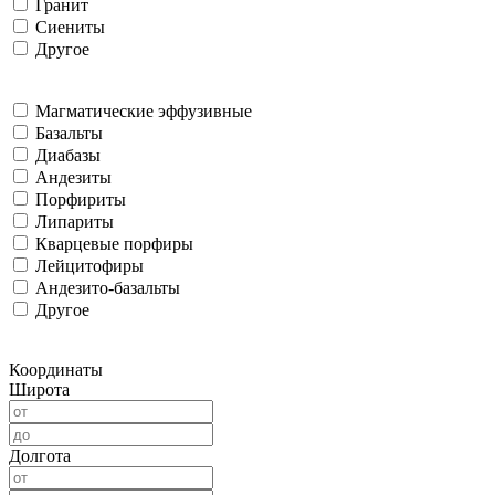
Гранит
Сиениты
Другое
Магматические эффузивные
Базальты
Диабазы
Андезиты
Порфириты
Липариты
Кварцевые порфиры
Лейцитофиры
Андезито-базальты
Другое
Координаты
Широта
Долгота