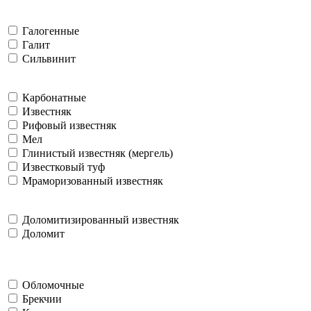
Галогенные
Галит
Сильвинит
Карбонатные
Известняк
Рифовый известняк
Мел
Глинистый известняк (мергель)
Известковый туф
Мраморизованный известняк
Доломитизированный известняк
Доломит
Обломочные
Брекчии