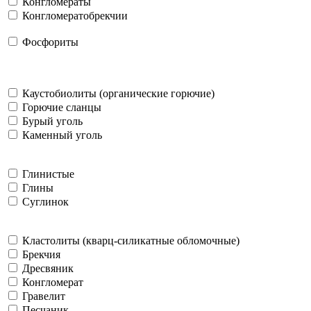
Конгломераты
Конгломератобрекчии
Фосфориты
Каустобиолиты (органические горючие)
Горючие сланцы
Бурый уголь
Каменный уголь
Глинистые
Глины
Суглинок
Кластолиты (кварц-силикатные обломочные)
Брекчия
Дресвяник
Конгломерат
Гравелит
Песчаник