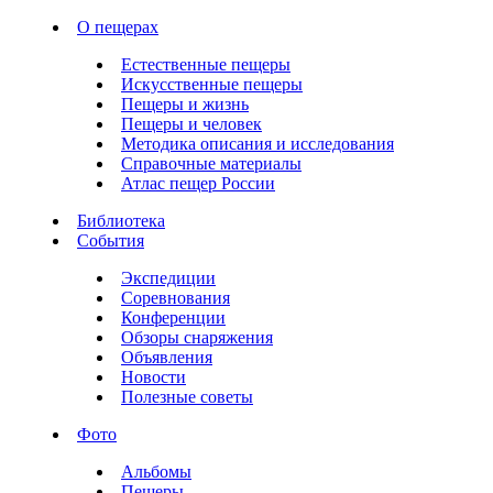
О пещерах
Естественные пещеры
Искусственные пещеры
Пещеры и жизнь
Пещеры и человек
Методика описания и исследования
Справочные материалы
Атлас пещер России
Библиотека
События
Экспедиции
Соревнования
Конференции
Обзоры снаряжения
Объявления
Новости
Полезные советы
Фото
Альбомы
Пещеры