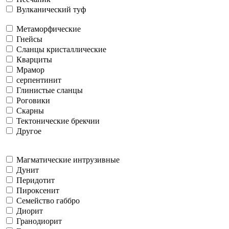
Вулканический туф
Метаморфические
Гнейсы
Сланцы кристаллические
Кварциты
Мрамор
серпентинит
Глинистые сланцы
Роговики
Скарны
Тектонические брекчии
Другое
Магматические интрузивные
Дунит
Перидотит
Пироксенит
Семейство габбро
Диорит
Гранодиорит