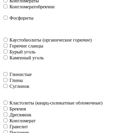
Конгломераты
Конгломератобрекчии
Фосфориты
Каустобиолиты (органические горючие)
Горючие сланцы
Бурый уголь
Каменный уголь
Глинистые
Глины
Суглинок
Кластолиты (кварц-силикатные обломочные)
Брекчия
Дресвяник
Конгломерат
Гравелит
Песчаник