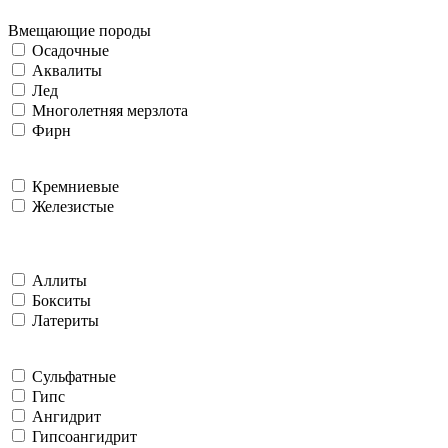
Вмещающие породы
Осадочные
Аквалиты
Лед
Многолетняя мерзлота
Фирн
Кремниевые
Железистые
Аллиты
Бокситы
Латериты
Сульфатные
Гипс
Ангидрит
Гипсоангидрит