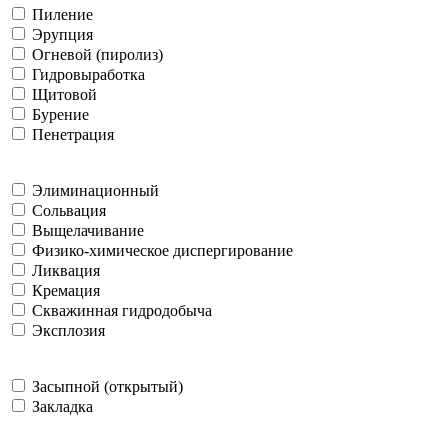
Пиление
Эрупция
Огневой (пиролиз)
Гидровыработка
Щитовой
Бурение
Пенетрация
Элиминационный
Сольвация
Выщелачивание
Физико-химическое диспергирование
Ликвация
Кремация
Скважинная гидродобыча
Эксплозия
Засыпной (открытый)
Закладка