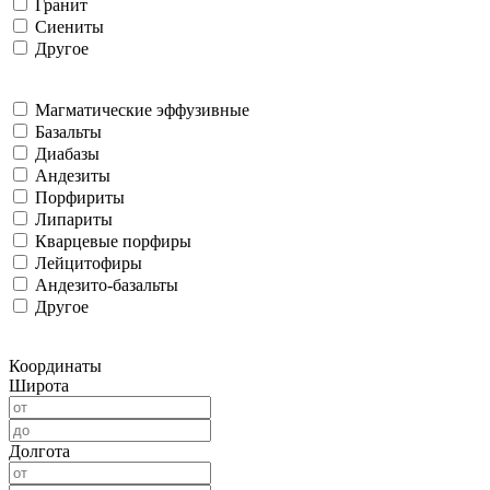
Гранит
Сиениты
Другое
Магматические эффузивные
Базальты
Диабазы
Андезиты
Порфириты
Липариты
Кварцевые порфиры
Лейцитофиры
Андезито-базальты
Другое
Координаты
Широта
Долгота