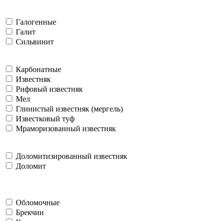
Галогенные
Галит
Сильвинит
Карбонатные
Известняк
Рифовый известняк
Мел
Глинистый известняк (мергель)
Известковый туф
Мраморизованный известняк
Доломитизированный известняк
Доломит
Обломочные
Брекчии