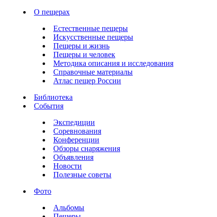
О пещерах
Естественные пещеры
Искусственные пещеры
Пещеры и жизнь
Пещеры и человек
Методика описания и исследования
Справочные материалы
Атлас пещер России
Библиотека
События
Экспедиции
Соревнования
Конференции
Обзоры снаряжения
Объявления
Новости
Полезные советы
Фото
Альбомы
Пещеры