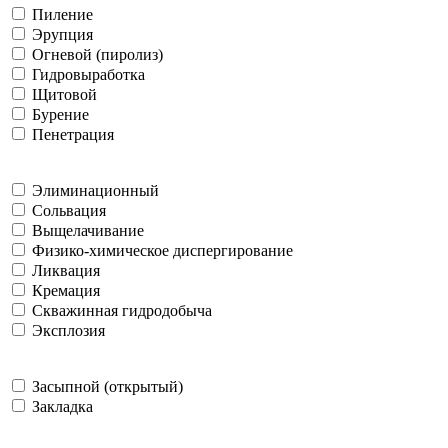
Пиление
Эрупция
Огневой (пиролиз)
Гидровыработка
Щитовой
Бурение
Пенетрация
Элиминационный
Сольвация
Выщелачивание
Физико-химическое диспергирование
Ликвация
Кремация
Скважинная гидродобыча
Эксплозия
Засыпной (открытый)
Закладка