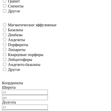
Гранит
Сиениты
Другое
Магматические эффузивные
Базальты
Диабазы
Андезиты
Порфириты
Липариты
Кварцевые порфиры
Лейцитофиры
Андезито-базальты
Другое
Координаты
Широта
Долгота