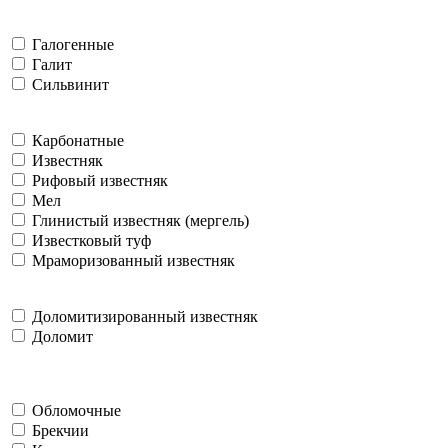
Галогенные
Галит
Сильвинит
Карбонатные
Известняк
Рифовый известняк
Мел
Глинистый известняк (мергель)
Известковый туф
Мраморизованный известняк
Доломитизированный известняк
Доломит
Обломочные
Брекчии