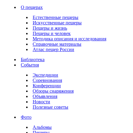
О пещерах
Естественные пещеры
Искусственные пещеры
Пещеры и жизнь
Пещеры и человек
Методика описания и исследования
Справочные материалы
Атлас пещер России
Библиотека
События
Экспедиции
Соревнования
Конференции
Обзоры снаряжения
Объявления
Новости
Полезные советы
Фото
Альбомы
Пещеры