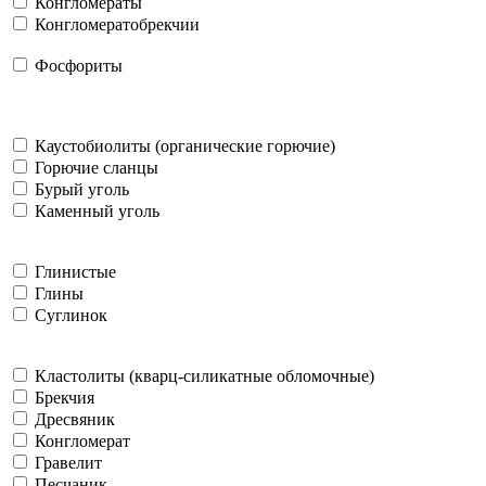
Конгломераты
Конгломератобрекчии
Фосфориты
Каустобиолиты (органические горючие)
Горючие сланцы
Бурый уголь
Каменный уголь
Глинистые
Глины
Суглинок
Кластолиты (кварц-силикатные обломочные)
Брекчия
Дресвяник
Конгломерат
Гравелит
Песчаник