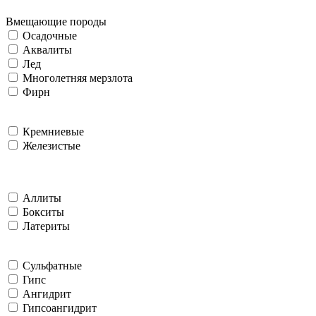
Вмещающие породы
Осадочные
Аквалиты
Лед
Многолетняя мерзлота
Фирн
Кремниевые
Железистые
Аллиты
Бокситы
Латериты
Сульфатные
Гипс
Ангидрит
Гипсоангидрит