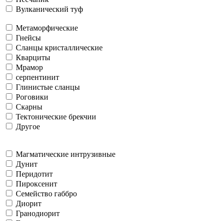
Вулканический туф
Метаморфические
Гнейсы
Сланцы кристаллические
Кварциты
Мрамор
серпентинит
Глинистые сланцы
Роговики
Скарны
Тектонические брекчии
Другое
Магматические интрузивные
Дунит
Перидотит
Пироксенит
Семейство габбро
Диорит
Гранодиорит