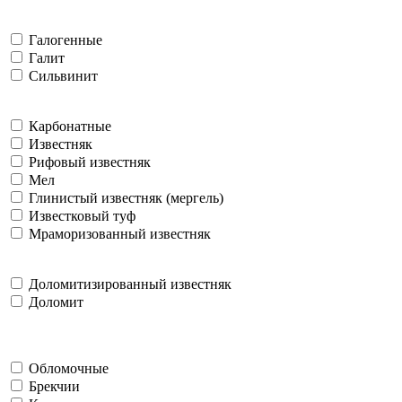
Галогенные
Галит
Сильвинит
Карбонатные
Известняк
Рифовый известняк
Мел
Глинистый известняк (мергель)
Известковый туф
Мраморизованный известняк
Доломитизированный известняк
Доломит
Обломочные
Брекчии