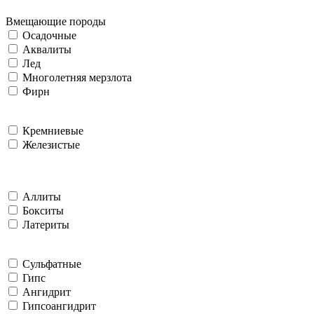
Вмещающие породы
Осадочные
Аквалиты
Лед
Многолетняя мерзлота
Фирн
Кремниевые
Железистые
Аллиты
Бокситы
Латериты
Сульфатные
Гипс
Ангидрит
Гипсоангидрит