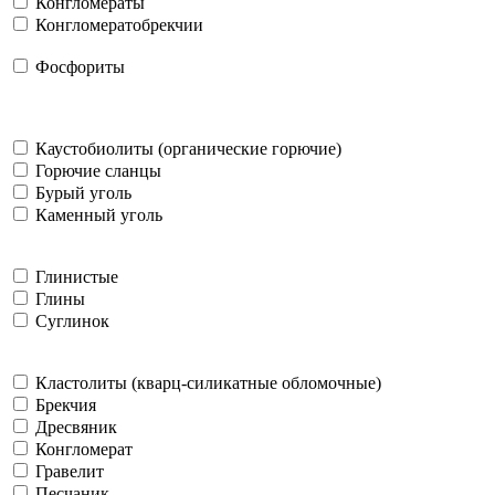
Конгломераты
Конгломератобрекчии
Фосфориты
Каустобиолиты (органические горючие)
Горючие сланцы
Бурый уголь
Каменный уголь
Глинистые
Глины
Суглинок
Кластолиты (кварц-силикатные обломочные)
Брекчия
Дресвяник
Конгломерат
Гравелит
Песчаник