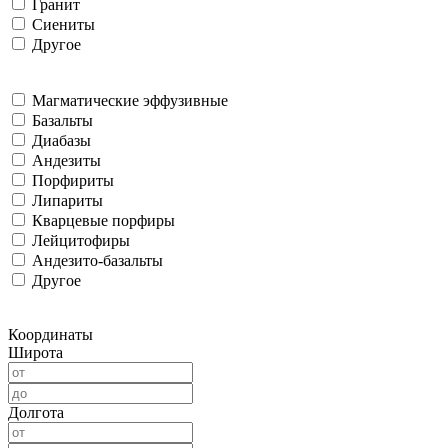
Гранит
Сиениты
Другое
Магматические эффузивные
Базальты
Диабазы
Андезиты
Порфириты
Липариты
Кварцевые порфиры
Лейцитофиры
Андезито-базальты
Другое
Координаты
Широта
Долгота