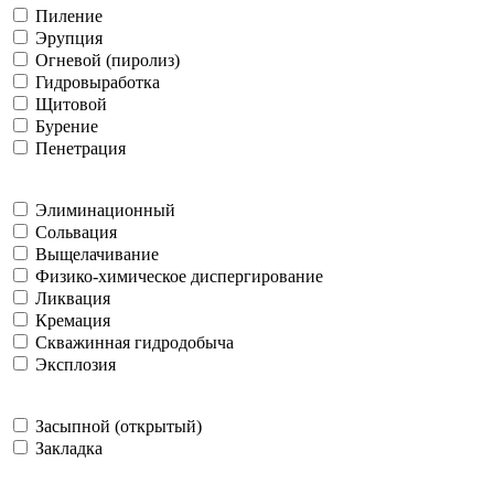
Пиление
Эрупция
Огневой (пиролиз)
Гидровыработка
Щитовой
Бурение
Пенетрация
Элиминационный
Сольвация
Выщелачивание
Физико-химическое диспергирование
Ликвация
Кремация
Скважинная гидродобыча
Эксплозия
Засыпной (открытый)
Закладка