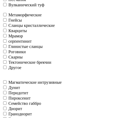
Вулканический туф
Метаморфические
Гнейсы
Сланцы кристаллические
Кварциты
Мрамор
серпентинит
Глинистые сланцы
Роговики
Скарны
Тектонические брекчии
Другое
Магматические интрузивные
Дунит
Перидотит
Пироксенит
Семейство габбро
Диорит
Гранодиорит