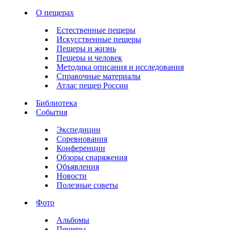
О пещерах
Естественные пещеры
Искусственные пещеры
Пещеры и жизнь
Пещеры и человек
Методика описания и исследования
Справочные материалы
Атлас пещер России
Библиотека
События
Экспедиции
Соревнования
Конференции
Обзоры снаряжения
Объявления
Новости
Полезные советы
Фото
Альбомы
Пещеры