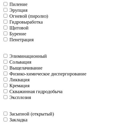
Пиление
Эрупция
Огневой (пиролиз)
Гидровыработка
Щитовой
Бурение
Пенетрация
Элиминационный
Сольвация
Выщелачивание
Физико-химическое диспергирование
Ликвация
Кремация
Скважинная гидродобыча
Эксплозия
Засыпной (открытый)
Закладка