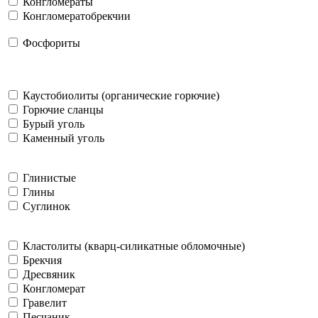
Конгломераты
Конгломератобрекчии
Фосфориты
Каустобиолиты (органические горючие)
Горючие сланцы
Бурый уголь
Каменный уголь
Глинистые
Глины
Суглинок
Кластолиты (кварц-силикатные обломочные)
Брекчия
Дресвяник
Конгломерат
Гравелит
Песчаник