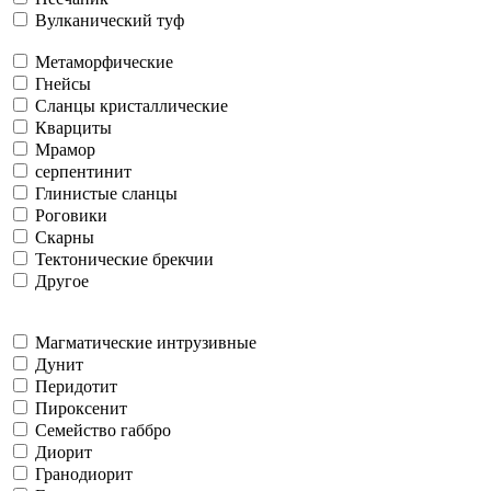
Вулканический туф
Метаморфические
Гнейсы
Сланцы кристаллические
Кварциты
Мрамор
серпентинит
Глинистые сланцы
Роговики
Скарны
Тектонические брекчии
Другое
Магматические интрузивные
Дунит
Перидотит
Пироксенит
Семейство габбро
Диорит
Гранодиорит