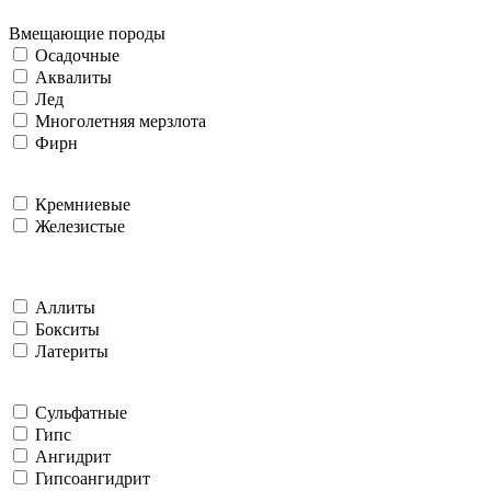
Вмещающие породы
Осадочные
Аквалиты
Лед
Многолетняя мерзлота
Фирн
Кремниевые
Железистые
Аллиты
Бокситы
Латериты
Сульфатные
Гипс
Ангидрит
Гипсоангидрит