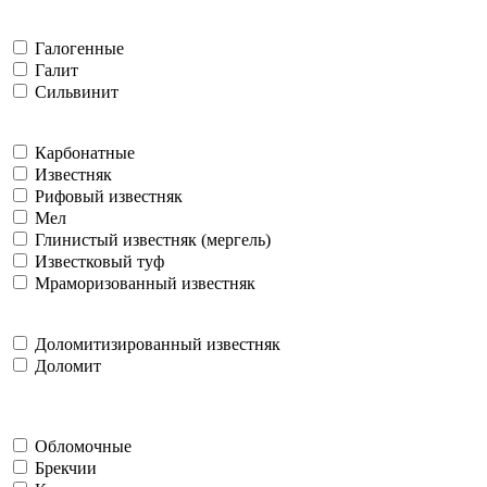
Галогенные
Галит
Сильвинит
Карбонатные
Известняк
Рифовый известняк
Мел
Глинистый известняк (мергель)
Известковый туф
Мраморизованный известняк
Доломитизированный известняк
Доломит
Обломочные
Брекчии