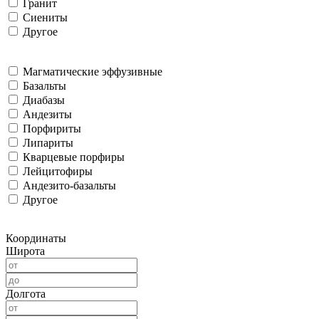
Гранит
Сиениты
Другое
Магматические эффузивные
Базальты
Диабазы
Андезиты
Порфириты
Липариты
Кварцевые порфиры
Лейцитофиры
Андезито-базальты
Другое
Координаты
Широта
Долгота