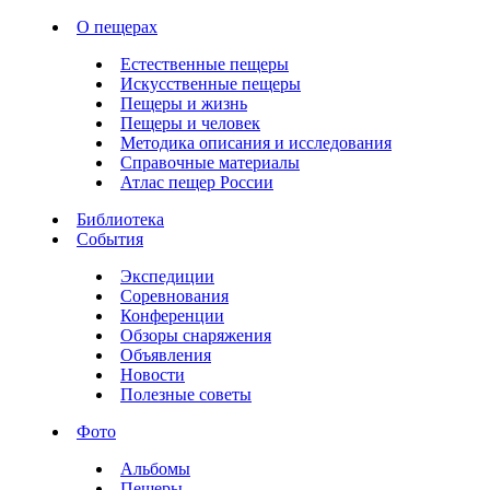
О пещерах
Естественные пещеры
Искусственные пещеры
Пещеры и жизнь
Пещеры и человек
Методика описания и исследования
Справочные материалы
Атлас пещер России
Библиотека
События
Экспедиции
Соревнования
Конференции
Обзоры снаряжения
Объявления
Новости
Полезные советы
Фото
Альбомы
Пещеры