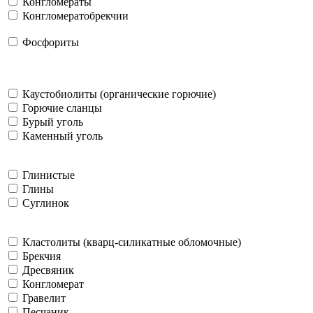
Конгломераты
Конгломератобрекчии
Фосфориты
Каустобиолиты (органические горючие)
Горючие сланцы
Бурый уголь
Каменный уголь
Глинистые
Глины
Суглинок
Кластолиты (кварц-силикатные обломочные)
Брекчия
Дресвяник
Конгломерат
Гравелит
Песчаник