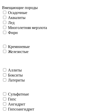
Вмещающие породы
Осадочные
Аквалиты
Лед
Многолетняя мерзлота
Фирн
Кремниевые
Железистые
Аллиты
Бокситы
Латериты
Сульфатные
Гипс
Ангидрит
Гипсоангидрит