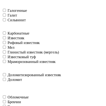
Галогенные
Галит
Сильвинит
Карбонатные
Известняк
Рифовый известняк
Мел
Глинистый известняк (мергель)
Известковый туф
Мраморизованный известняк
Доломитизированный известняк
Доломит
Обломочные
Брекчии