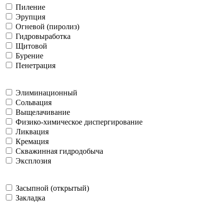
Пиление
Эрупция
Огневой (пиролиз)
Гидровыработка
Щитовой
Бурение
Пенетрация
Элиминационный
Сольвация
Выщелачивание
Физико-химическое диспергирование
Ликвация
Кремация
Скважинная гидродобыча
Эксплозия
Засыпной (открытый)
Закладка