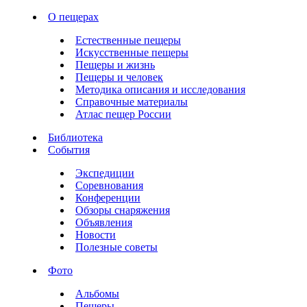
О пещерах
Естественные пещеры
Искусственные пещеры
Пещеры и жизнь
Пещеры и человек
Методика описания и исследования
Справочные материалы
Атлас пещер России
Библиотека
События
Экспедиции
Соревнования
Конференции
Обзоры снаряжения
Объявления
Новости
Полезные советы
Фото
Альбомы
Пещеры