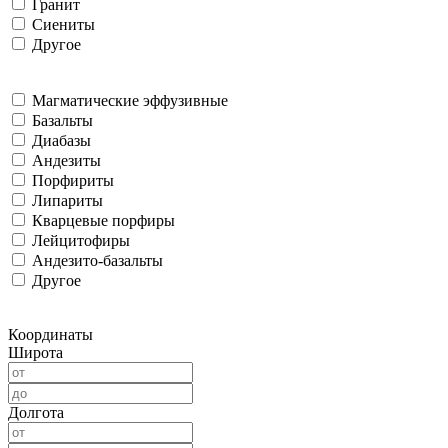
Гранит
Сиениты
Другое
Магматические эффузивные
Базальты
Диабазы
Андезиты
Порфириты
Липариты
Кварцевые порфиры
Лейцитофиры
Андезито-базальты
Другое
Координаты
Широта
Долгота