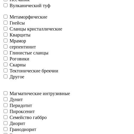
Вулканический туф
Метаморфические
Гнейсы
Сланцы кристаллические
Кварциты
Мрамор
серпентинит
Глинистые сланцы
Роговики
Скарны
Тектонические брекчии
Другое
Магматические интрузивные
Дунит
Перидотит
Пироксенит
Семейство габбро
Диорит
Гранодиорит