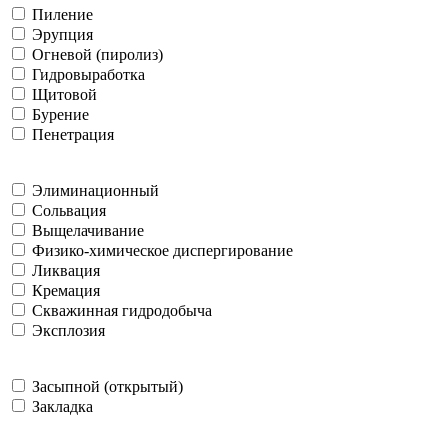
Пиление
Эрупция
Огневой (пиролиз)
Гидровыработка
Щитовой
Бурение
Пенетрация
Элиминационный
Сольвация
Выщелачивание
Физико-химическое диспергирование
Ликвация
Кремация
Скважинная гидродобыча
Эксплозия
Засыпной (открытый)
Закладка