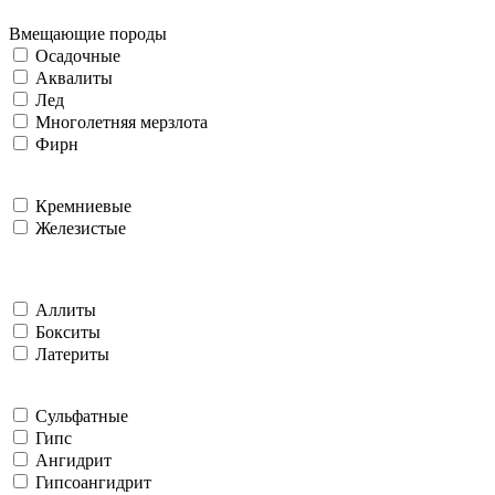
Вмещающие породы
Осадочные
Аквалиты
Лед
Многолетняя мерзлота
Фирн
Кремниевые
Железистые
Аллиты
Бокситы
Латериты
Сульфатные
Гипс
Ангидрит
Гипсоангидрит