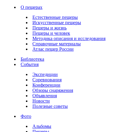
О пещерах
Естественные пещеры
Искусственные пещеры
Пещеры и жизнь
Пещеры и человек
Методика описания и исследования
Справочные материалы
Атлас пещер России
Библиотека
События
Экспедиции
Соревнования
Конференции
Обзоры снаряжения
Объявления
Новости
Полезные советы
Фото
Альбомы
Пещеры