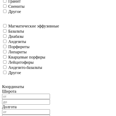
Гранит
Сиениты
Другое
Магматические эффузивные
Базальты
Диабазы
Андезиты
Порфириты
Липариты
Кварцевые порфиры
Лейцитофиры
Андезито-базальты
Другое
Координаты
Широта
Долгота