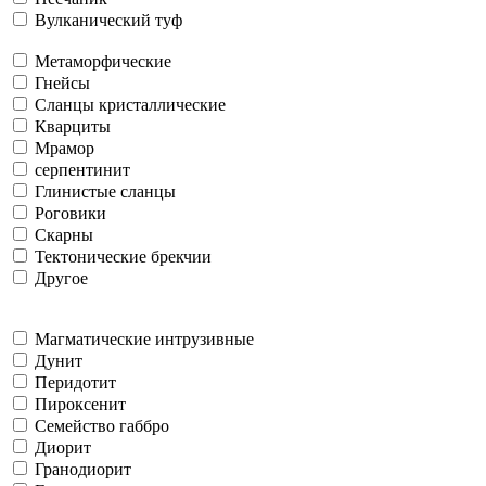
Вулканический туф
Метаморфические
Гнейсы
Сланцы кристаллические
Кварциты
Мрамор
серпентинит
Глинистые сланцы
Роговики
Скарны
Тектонические брекчии
Другое
Магматические интрузивные
Дунит
Перидотит
Пироксенит
Семейство габбро
Диорит
Гранодиорит