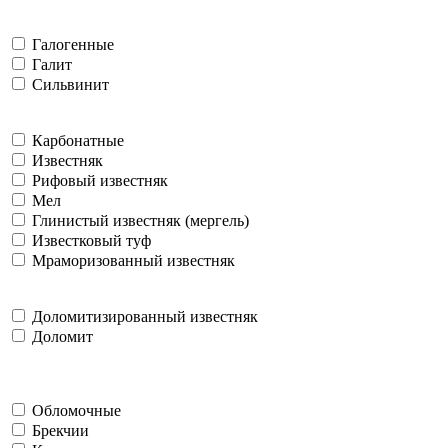
Галогенные
Галит
Сильвинит
Карбонатные
Известняк
Рифовый известняк
Мел
Глинистый известняк (мергель)
Известковый туф
Мраморизованный известняк
Доломитизированный известняк
Доломит
Обломочные
Брекчии