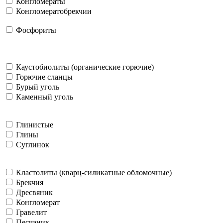
Конгломераты
Конгломератобрекчии
Фосфориты
Каустобиолиты (органические горючие)
Горючие сланцы
Бурый уголь
Каменный уголь
Глинистые
Глины
Суглинок
Кластолиты (кварц-силикатные обломочные)
Брекчия
Дресвяник
Конгломерат
Гравелит
Песчаник