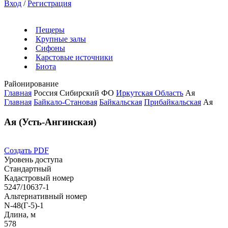
Вход
/
Регистрация
Пещеры
Крупные залы
Сифоны
Карстовые источники
Биота
Районирование
Главная
Россия
Сибирский ФО
Иркутская Область
Ая
Главная
Байкало-Становая
Байкальская
Прибайкальская
Ая
Ая (Усть-Ангинская)
Создать PDF
Уровень доступа
Стандартный
Кадастровый номер
5247/10637-1
Альтернативный номер
N-48(Г-5)-1
Длина, м
578