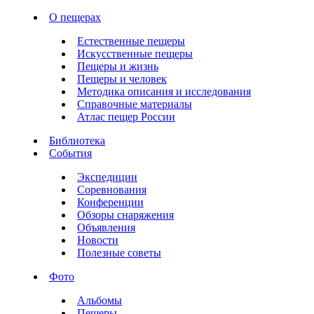
О пещерах
Естественные пещеры
Искусственные пещеры
Пещеры и жизнь
Пещеры и человек
Методика описания и исследования
Справочные материалы
Атлас пещер России
Библиотека
События
Экспедиции
Соревнования
Конференции
Обзоры снаряжения
Объявления
Новости
Полезные советы
Фото
Альбомы
Пещеры