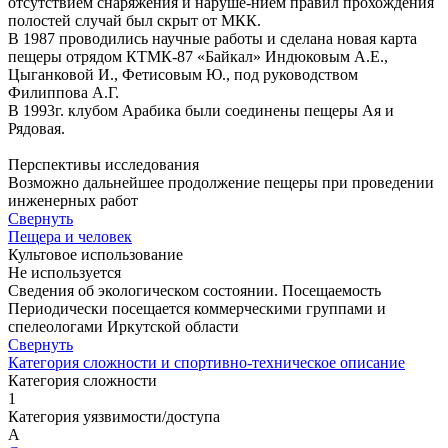
отсутствием снаряжения и наруше-нием правил прохождения
полостей случай был скрыт от МКК.
В 1987 проводились научные работы и сделана новая карта
пещеры отрядом КТМК-87 «Байкал» Индюковым А.Е.,
Цыганковой И., Фетисовым Ю., под руководством
Филиппова А.Г.
В 1993г. клубом Арабика были соединены пещеры Ая и
Рядовая.
Перспективы исследования
Возможно дальнейшее продолжение пещеры при проведении
инженерных работ
Свернуть
Пещера и человек
Культовое использование
Не используется
Сведения об экологическом состоянии. Посещаемость
Периодически посещается коммерческими группами и
спелеологами Иркутской области
Свернуть
Категория сложности и спортивно-техническое описание
Категория сложности
1
Категория уязвимости/доступа
A