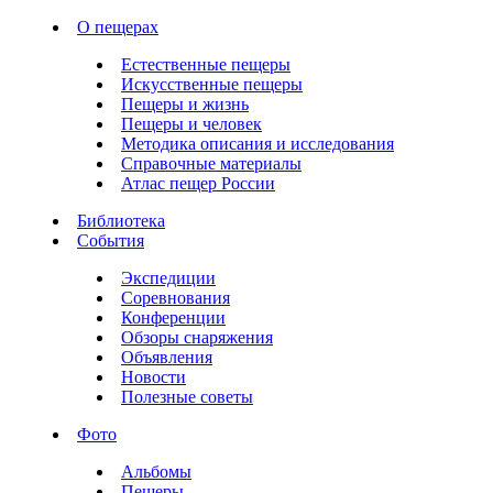
О пещерах
Естественные пещеры
Искусственные пещеры
Пещеры и жизнь
Пещеры и человек
Методика описания и исследования
Справочные материалы
Атлас пещер России
Библиотека
События
Экспедиции
Соревнования
Конференции
Обзоры снаряжения
Объявления
Новости
Полезные советы
Фото
Альбомы
Пещеры