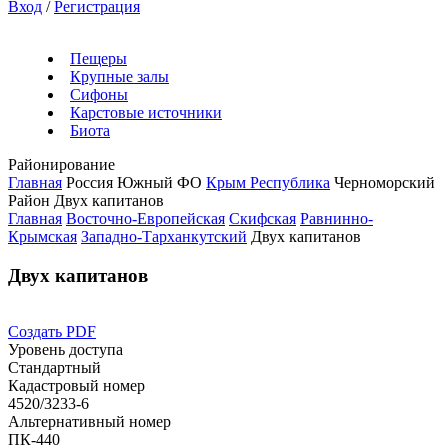
Вход
/
Регистрация
Пещеры
Крупные залы
Сифоны
Карстовые источники
Биота
Районирование
Главная
Россия
Южный ФО
Крым Республика
Черноморский
Район
Двух капитанов
Главная
Восточно-Европейская
Скифская
Равнинно-
Крымская
Западно-Тарханкутский
Двух капитанов
Двух капитанов
Создать PDF
Уровень доступа
Стандартный
Кадастровый номер
4520/3233-6
Альтернативный номер
ПК-440