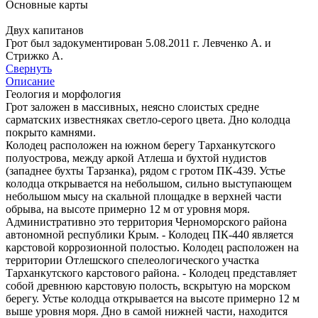
Основные карты
Двух капитанов
Грот был задокументирован 5.08.2011 г. Левченко А. и
Стрижко А.
Свернуть
Описание
Геология и морфология
Грот заложен в массивных, неясно слоистых средне
сарматских известняках светло-серого цвета. Дно колодца
покрыто камнями.
Колодец расположен на южном берегу Тарханкутского
полуострова, между аркой Атлеша и бухтой нудистов
(западнее бухты Тарзанка), рядом с гротом ПК-439. Устье
колодца открывается на небольшом, сильно выступающем
небольшом мысу на скальной площадке в верхней части
обрыва, на высоте примерно 12 м от уровня моря.
Административно это территория Черноморского района
автономной республики Крым. - Колодец ПК-440 является
карстовой коррозионной полостью. Колодец расположен на
территории Отлешского спелеологического участка
Тарханкутского карстового района. - Колодец представляет
собой древнюю карстовую полость, вскрытую на морском
берегу. Устье колодца открывается на высоте примерно 12 м
выше уровня моря. Дно в самой нижней части, находится