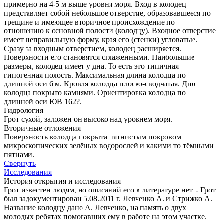
примерно на 4-5 м выше уровня моря. Вход в колодец
представляет собой небольшое отверстие, образовавшееся по
трещине и имеющее вторичное происхождение по
отношению к основной полости (колодцу). Входное отверстие
имеет неправильную форму, края его (стенки) угловатые.
Сразу за входным отверстием, колодец расширяется.
Поверхности его становятся сглаженными. Наибольшие
размеры, колодец имеет у дна. То есть это типичная
гипогенная полость. Максимальная длина колодца по
длинной оси 6 м. Кровля колодца плоско-сводчатая. Дно
колодца покрыто камнями. Ориентировка колодца по
длинной оси ЮВ 162?.
Гидрология
Грот сухой, заложен он высоко над уровнем моря.
Вторичные отложения
Поверхность колодца покрыта пятнистым покровом
микроскопических зелёных водорослей и какими то тёмными
пятнами.
Свернуть
Исследования
История открытия и исследования
Грот известен людям, но описаний его в литературе нет. - Грот
был задокументирован 5.08.2011 г. Левченко А. и Стрижко А.
Название колодцу дано А. Левченко, на память о двух
молодых ребятах помогавших ему в работе на этом участке.