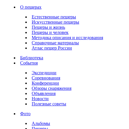
О пещерах
Естественные пещеры
Искусственные пещеры
Пещеры и жизнь
Пещеры и человек
Методика описания и исследования
Справочные материалы
Атлас пещер России
Библиотека
События
Экспедиции
Соревнования
Конференции
Обзоры снаряжения
Объявления
Новости
Полезные советы
Фото
Альбомы
Пещеры