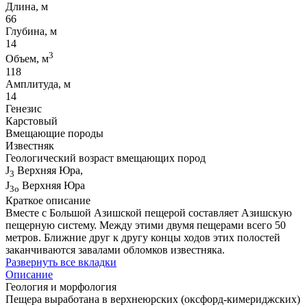
Длина, м
66
Глубина, м
14
3
Объем, м
118
Амплитуда, м
14
Генезис
Карстовый
Вмещающие породы
Известняк
Геологический возраст вмещающих пород
J
Верхняя Юра,
3
J
Верхняя Юра
3o
Краткое описание
Вместе с Большой Азишской пещерой составляет Азишскую
пещерную систему. Между этими двумя пещерами всего 50
метров. Ближние друг к другу концы ходов этих полостей
заканчиваются завалами обломков известняка.
Развернуть все вкладки
Описание
Геология и морфология
Пещера выработана в верхнеюрских (оксфорд-кимериджских)