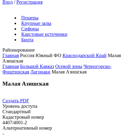
Вход
/
Регистрация
Пещеры
Крупные залы
Сифоны
Карстовые источники
Биота
Районирование
Главная
Россия
Южный ФО
Краснодарский Край
Малая
Азишская
Главная
Большой Кавказ
Осевой зоны
Черногорско-
Фиштинская
Лагонаки
Малая Азишская
Малая Азишская
Создать PDF
Уровень доступа
Стандартный
Кадастровый номер
4407/4001-2
Альтернативный номер
-