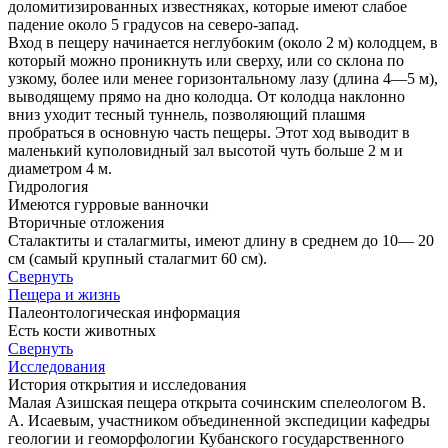
доломитизированных известняках, которые имеют слабое
падение около 5 градусов на северо-запад.
Вход в пещеру начинается неглубоким (около 2 м) колодцем, в
который можно проникнуть или сверху, или со склона по
узкому, более или менее горизонтальному лазу (длина 4—5 м),
выводящему прямо на дно колодца. От колодца наклонно
вниз уходит тесный туннель, позволяющий плашмя
пробраться в основную часть пещеры. Этот ход выводит в
маленький куполовидный зал высотой чуть больше 2 м и
диаметром 4 м.
Гидрология
Имеются гурровые ванночки
Вторичные отложения
Сталактиты и сталагмиты, имеют длину в среднем до 10— 20
см (самый крупный сталагмит 60 см).
Свернуть
Пещера и жизнь
Палеонтологическая информация
Есть кости животных
Свернуть
Исследования
История открытия и исследования
Малая Азишская пещера открыта сочинским спелеологом В.
А. Исаевым, участником объединенной экспедиции кафедры
геологии и геоморфологии Кубанского государственного