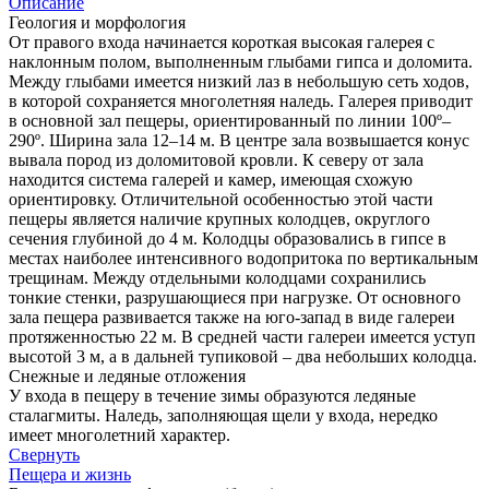
Описание
Геология и морфология
От правого входа начинается короткая высокая галерея с
наклонным полом, выполненным глыбами гипса и доломита.
Между глыбами имеется низкий лаз в небольшую сеть ходов,
в которой сохраняется многолетняя наледь. Галерея приводит
в основной зал пещеры, ориентированный по линии 100º–
290º. Ширина зала 12–14 м. В центре зала возвышается конус
вывала пород из доломитовой кровли. К северу от зала
находится система галерей и камер, имеющая схожую
ориентировку. Отличительной особенностью этой части
пещеры является наличие крупных колодцев, округлого
сечения глубиной до 4 м. Колодцы образовались в гипсе в
местах наиболее интенсивного водопритока по вертикальным
трещинам. Между отдельными колодцами сохранились
тонкие стенки, разрушающиеся при нагрузке. От основного
зала пещера развивается также на юго-запад в виде галереи
протяженностью 22 м. В средней части галереи имеется уступ
высотой 3 м, а в дальней тупиковой – два небольших колодца.
Снежные и ледяные отложения
У входа в пещеру в течение зимы образуются ледяные
сталагмиты. Наледь, заполняющая щели у входа, нередко
имеет многолетний характер.
Свернуть
Пещера и жизнь