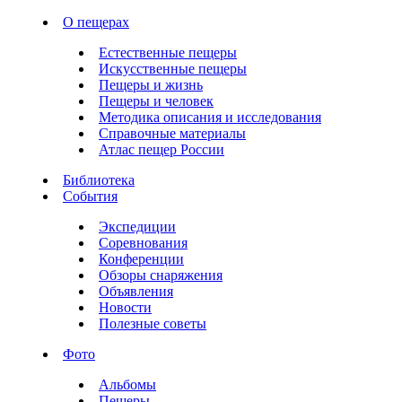
О пещерах
Естественные пещеры
Искусственные пещеры
Пещеры и жизнь
Пещеры и человек
Методика описания и исследования
Справочные материалы
Атлас пещер России
Библиотека
События
Экспедиции
Соревнования
Конференции
Обзоры снаряжения
Объявления
Новости
Полезные советы
Фото
Альбомы
Пещеры