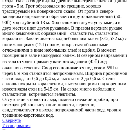
входа. На его своде видны древние выветрелые натеки. Длина
грота - 5 м. Грот образовался по трещине, хорошо
трассируемой на поверхности скалы. От грота в северо-
западном направлении обрывается круто наклоненный (50-
90) ход глубиной 13 м. Ход осложнен двумя уступами, а в
двух местах идет двумя рукавами. В правом верхнем рукаве
много хемогенных образований - сталактиты, сталагмиты,
кораллиты. Заканчивается ход небольшим залом (3×2,5×2 м.) с
понижающимся (15) полом, покрытым обвальными
отложениями в виде небольших глыб и щебня. В момент
посещения в зале наблюдался капёж. В северном направлении
из зала отходит прямой узкий нисходящий (45) ход
овального сечения. Свод его понижается под углом 55 и
через 6 м ход становится непроходимым. Ширина проходимой
части входа от 0,6 до 0,4 м, а высота от 2 до 0,6 м. Стены
сплошь покрыты кораллитами, выступающими над коренным
известняком стен на 5-15 см. На своде много небольших
сталактитов, встречаются гелектиты.
Отсутствие в полости льда, помимо снежной пробки, при
нисходящей конфигурации полости, вероятно,
свидетельствует о выходе непроходимой части хода уровня
трещинно-карстовых вод.
Свернуть
Исследования