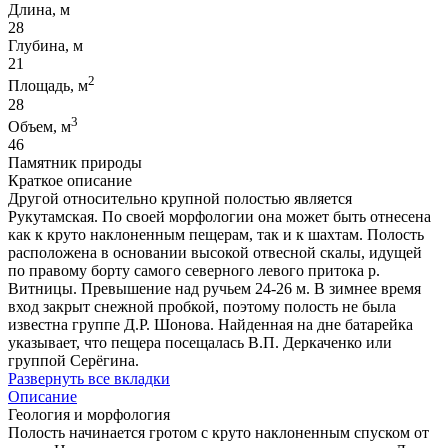
Длина, м
28
Глубина, м
21
2
Площадь, м
28
3
Объем, м
46
Памятник природы
Краткое описание
Другой относительно крупной полостью является
Рукутамская. По своей морфологии она может быть отнесена
как к круто наклоненным пещерам, так и к шахтам. Полость
расположена в основании высокой отвесной скалы, идущей
по правому борту самого северного левого притока р.
Витницы. Превышение над ручьем 24-26 м. В зимнее время
вход закрыт снежной пробкой, поэтому полость не была
известна группе Д.Р. Шонова. Найденная на дне батарейка
указывает, что пещера посещалась В.П. Деркаченко или
группой Серёгина.
Развернуть все вкладки
Описание
Геология и морфология
Полость начинается гротом с круто наклоненным спуском от