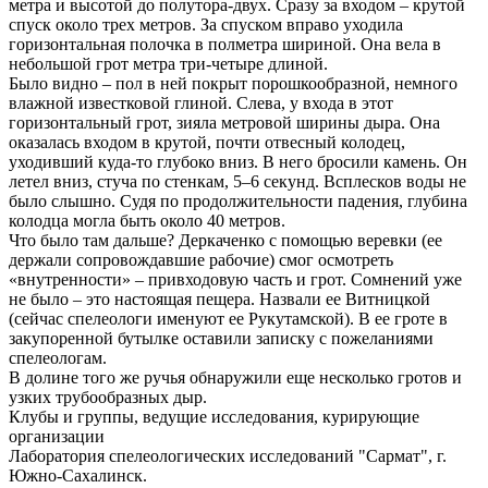
метра и высотой до полутора-двух. Сразу за входом – крутой
спуск около трех метров. За спуском вправо уходила
горизонтальная полочка в полметра шириной. Она вела в
небольшой грот метра три-четыре длиной.
Было видно – пол в ней покрыт порошкообразной, немного
влажной известковой глиной. Слева, у входа в этот
горизонтальный грот, зияла метровой ширины дыра. Она
оказалась входом в крутой, почти отвесный колодец,
уходивший куда-то глубоко вниз. В него бросили камень. Он
летел вниз, стуча по стенкам, 5–6 секунд. Всплесков воды не
было слышно. Судя по продолжительности падения, глубина
колодца могла быть около 40 метров.
Что было там дальше? Деркаченко с помощью веревки (ее
держали сопровождавшие рабочие) смог осмотреть
«внутренности» – привходовую часть и грот. Сомнений уже
не было – это настоящая пещера. Назвали ее Витницкой
(сейчас спелеологи именуют ее Рукутамской). В ее гроте в
закупоренной бутылке оставили записку с пожеланиями
спелеологам.
В долине того же ручья обнаружили еще несколько гротов и
узких трубообразных дыр.
Клубы и группы, ведущие исследования, курирующие
организации
Лаборатория спелеологических исследований "Сармат", г.
Южно-Сахалинск.