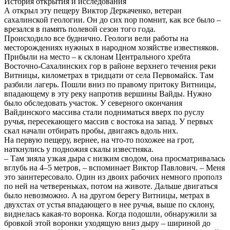
История открытия и исследования
А открыл эту пещеру Виктор Деркаченко, ветеран
сахалинской геологии. Он до сих пор помнит, как все было –
врезался в память полевой сезон того года.
Происходило все буднично. Геологи вели работы на
месторождениях нужных в народном хозяйстве известняков.
Прибыли на место – к склонам Центрального хребта
Восточно-Сахалинских гор в районе верхнего течения реки
Витницы, километрах в тридцати от села Первомайск. Там
разбили лагерь. Пошли вниз по правому притоку Витницы,
впадающему в эту реку напротив вершины Вайды. Нужно
было обследовать участок. У северного окончания
Вайдинского массива стали подниматься вверх по руслу
ручья, пересекающего массив с востока на запад. У первых
скал начали отбирать пробы, двигаясь вдоль них.
На первую пещеру, вернее, на что-то похожее на грот,
наткнулись у подножия скалы известняка.
– Там зияла узкая дыра с низким сводом, она просматривалась
вглубь на 4–5 метров, – вспоминает Виктор Павлович. – Меня
это заинтересовало. Один из двоих рабочих немного прополз
по ней на четвереньках, потом на животе. Дальше двигаться
было невозможно. А на другом берегу Витницы, метрах в
двухстах от устья впадающего в нее ручья, выше по склону,
виднелась какая-то воронка. Когда подошли, обнаружили за
бровкой этой воронки уходящую вниз дыру – шириной до