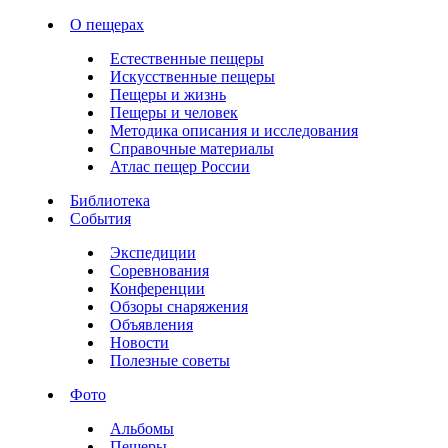
О пещерах
Естественные пещеры
Искусственные пещеры
Пещеры и жизнь
Пещеры и человек
Методика описания и исследования
Справочные материалы
Атлас пещер России
Библиотека
События
Экспедиции
Соревнования
Конференции
Обзоры снаряжения
Объявления
Новости
Полезные советы
Фото
Альбомы
Пещеры