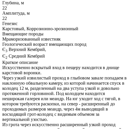
Глубина, м
22
Амплитуда, м
22
Генезис
Карстовый, Коррозионно-эрозионный
Вмещающие породы
Мраморизованный известняк
Геологический возраст вмещающих пород
Є
Верхний Кембрий,
3
Є
Средний Кембрий
2
Краткое описание
Искусственно вскрытый вход в пещеру находится в днище
карстовой воронки.
Через узкий извилистый проход в глыбовом завале попадаем в
наклонную обвальную камеру, из которой начинается спуск в
колодец 12 м, разделенный на два уступа узкой и довольно
протяженной горловиной. Под колодцем находится
неширокая галерея или меандр. На юг уходит ход с тягой, в
котором требуются раскопки, на север - расширенный до
проходимых размеров меандр, через 4м выводящий в
восходящий грот-колодец с видимым объемом за
вертикальной узостью.
Из грота через искусственно расширенный узкий проход