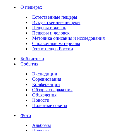
О пещерах
Естественные пещеры
Искусственные пещеры
Пещеры и жизнь
Пещеры и человек
Методика описания и исследования
Справочные материалы
Атлас пещер России
Библиотека
События
Экспедиции
Соревнования
Конференции
Обзоры снаряжения
Объявления
Новости
Полезные советы
Фото
Альбомы
Пещеры