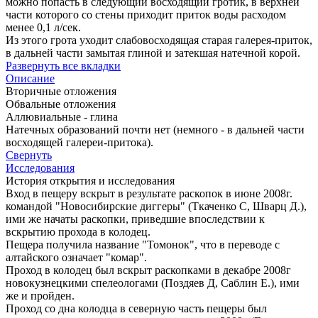
можно попасть в следующий восходящий гротик, в верхней
части которого со стены приходит приток воды расходом
менее 0,1 л/сек.
Из этого грота уходит слабовосходящая старая галерея-приток,
в дальней части замытая глиной и затекшая натечной корой.
Развернуть все вкладки
Описание
Вторичные отложения
Обвальные отложения
Аллювиальные - глина
Натечных образований почти нет (немного - в дальней части
восходящей галереи-притока).
Свернуть
Исследования
История открытия и исследования
Вход в пещеру вскрыт в результате раскопок в июне 2008г.
командой "Новосибирские диггеры" (Ткаченко С, Шварц Д.),
ими же начаты раскопки, приведшие впоследствии к
вскрытию прохода в колодец.
Пещера получила название "Томонок", что в переводе с
алтайского означает "комар".
Проход в колодец был вскрыт раскопками в декабре 2008г
новокузнецкими спелеологами (Поздяев Д, Саблин Е.), ими
же и пройден.
Проход со дна колодца в северную часть пещеры был