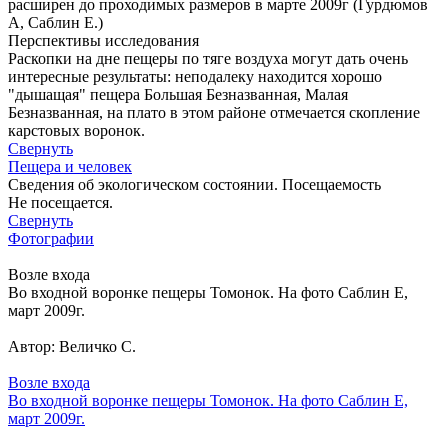
расширен до проходимых размеров в марте 2009г (Гурдюмов
А, Саблин Е.)
Перспективы исследования
Раскопки на дне пещеры по тяге воздуха могут дать очень
интересные результаты: неподалеку находится хорошо
"дышащая" пещера Большая Безназванная, Малая
Безназванная, на плато в этом районе отмечается скопление
карстовых воронок.
Свернуть
Пещера и человек
Сведения об экологическом состоянии. Посещаемость
Не посещается.
Свернуть
Фотографии
Возле входа
Во входной воронке пещеры Томонок. На фото Саблин Е,
март 2009г.
Автор: Величко С.
Возле входа
Во входной воронке пещеры Томонок. На фото Саблин Е,
март 2009г.