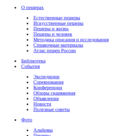
О пещерах
Естественные пещеры
Искусственные пещеры
Пещеры и жизнь
Пещеры и человек
Методика описания и исследования
Справочные материалы
Атлас пещер России
Библиотека
События
Экспедиции
Соревнования
Конференции
Обзоры снаряжения
Объявления
Новости
Полезные советы
Фото
Альбомы
Пещеры