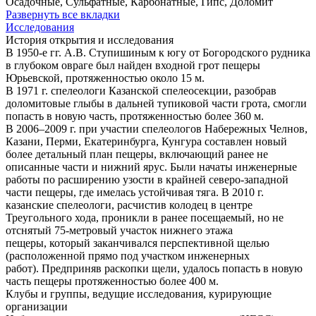
Осадочные, Сульфатные, Карбонатные, Гипс, Доломит
Развернуть все вкладки
Исследования
История открытия и исследования
В 1950-е гг. А.В. Ступишиным к югу от Богородского рудника
в глубоком овраге был найден входной грот пещеры
Юрьевской, протяженностью около 15 м.
В 1971 г. спелеологи Казанской спелеосекции, разобрав
доломитовые глыбы в дальней тупиковой части грота, смогли
попасть в новую часть, протяженностью более 360 м.
В 2006–2009 г. при участии спелеологов Набережных Челнов,
Казани, Перми, Екатеринбурга, Кунгура составлен новый
более детальный план пещеры, включающий ранее не
описанные части и нижний ярус. Были начаты инженерные
работы по расширению узости в крайней северо-западной
части пещеры, где имелась устойчивая тяга. В 2010 г.
казанские спелеологи, расчистив колодец в центре
Треугольного хода, проникли в ранее посещаемый, но не
отснятый 75-метровый участок нижнего этажа
пещеры, который заканчивался перспективной щелью
(расположенной прямо под участком инженерных
работ). Предприняв раскопки щели, удалось попасть в новую
часть пещеры протяженностью более 400 м.
Клубы и группы, ведущие исследования, курирующие
организации