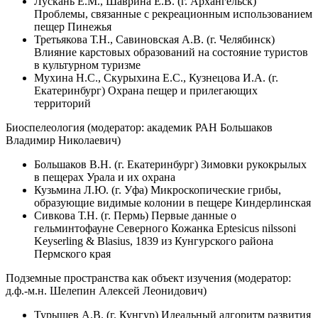
Лускань Е.М., Шаврина Е.В. (г. Архангельск)
Проблемы, связанные с рекреационным использованием
пещер Пинежья
Третьякова Т.Н., Савиновская А.В. (г. Челябинск)
Влияние карстовых образований на состояние туристов
в культурном туризме
Мухина Н.С., Скурыхина Е.С., Кузнецова И.А. (г.
Екатеринбург) Охрана пещер и прилегающих
территорий
Биоспелеология (модератор: академик РАН Большаков
Владимир Николаевич)
Большаков В.Н. (г. Екатеринбург) Зимовки рукокрылых
в пещерах Урала и их охрана
Кузьмина Л.Ю. (г. Уфа) Микроскопические грибы,
образующие видимые колонии в пещере Киндерлинская
Сивкова Т.Н. (г. Пермь) Первые данные о
гельминтофауне Северного Кожанка Eptesicus nilssoni
Keyserling & Blasius, 1839 из Кунгурского района
Пермского края
Подземные пространства как объект изучения (модератор:
д.ф.-м.н. Шелепин Алексей Леонидович)
Турышев А.В. (г. Кунгур) Идеальный алгоритм развития