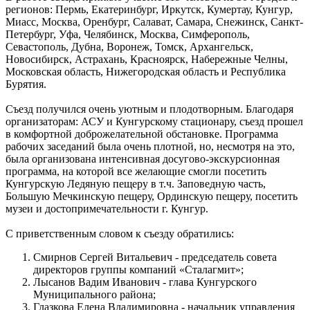
регионов: Пермь, Екатеринбург, Иркутск, Кумертау, Кунгур,
Миасс, Москва, Оренбург, Салават, Самара, Снежинск, Санкт-
Петербург, Уфа, Челябинск, Москва, Симферополь,
Севастополь, Дубна, Воронеж, Томск, Архангельск,
Новосибирск, Астрахань, Красноярск, Набережные Челны,
Московская область, Нижегородская область и Республика
Бурятия.
Съезд получился очень уютным и плодотворным. Благодаря
организаторам: АСУ и Кунгурскому стационару, съезд прошел
в комфортной доброжелательной обстановке. Программа
рабочих заседаний была очень плотной, но, несмотря на это,
была организована интенсивная досугово-экскурсионная
программа, на которой все желающие смогли посетить
Кунгурскую Ледяную пещеру в т.ч. Заповедную часть,
Большую Мечкинскую пещеру, Ординскую пещеру, посетить
музеи и достопримечательности г. Кунгур.
С приветственным словом к съезду обратились:
Смирнов Сергей Витальевич - председатель совета
директоров группы компаний «Сталагмит»;
Лысанов Вадим Иванович - глава Кунгурского
Муниципального района;
Глазкова Елена Владимировна - начальник управления