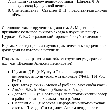
Лучший «сталкер» пещерного мира – Шилова Л. А.,
экскурсовод Кунгурской пещеры
Спелеомеценат – Савельев В. П., представитель фирмы
«Petzl»
Состоялось также вручение медали им. А. Морозова в
признание большого личного вклада в изучение пещер -
Цурихин Е. В., Свердловский городской клуб спелеологов.
В рамках съезда прошла научно-практическая конференция, с
докладами на которой выступили:
Подземные пространства как объект изучения (модератор:
д.ф.-м.н. Шелепин Алексей Леонидович)
Наумкин Д.В. (г. Кунгур) Охрана природы в
деятельности Кунгурского стационара УФАН (ГИ УрО
РАН).
Igor Harna (Чехия) «Mokerská plošina v Moravském krasu»
Альбов Д.В. (г. Москва) Дыленьский карст
Долотов Ю.А. (г. Протвино) Спелестологический обзор
и районирование Балаклавского района
Шелепин А.Л. (г. Москва) Информационно-поисковая
система "Пещеры" и создание Атласа пещер России