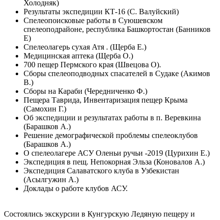
Холодняк)
Результаты экспедиции КТ-16 (С. Валуйский)
Спелеопоисковые работы в Суюшевском
спелеоподрайоне, республика Башкортостан (Банников
Е)
Спелеолагерь сухая Атя . (Щерба Е.)
Медицинская аптека (Щерба О.)
700 пещер Пермского края (Швецова О).
Сборы спелеоподводных спасателей в Судаке (Акимов
В.)
Сборы на Караби (Чередниченко Ф.)
Пещера Таврида, Инвентаризация пещер Крыма
(Самохин Г.)
Об экспедиции и результатах работы в п. Веревкина
(Барашков А.)
Решение демографической проблемы спелеоклубов
(Барашков А.)
О спелеолагере АСУ Оленьи ручьи -2019 (Цурихин Е.)
Экспедиция в пещ. Непокорная Эльза (Коновалов А.)
Экспедиция Салаватского клуба в Узбекистан
(Асылгужин А.)
Доклады о работе клубов АСУ.
Состоялись экскурсии в Кунгурскую Ледяную пещеру и