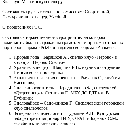
Большую Мечкинскую пещеру.
Состоялись круглые столы по комиссиям: Спортивной,
Экскурсионных пещер, Учебной.
О поощрениях РСС.
Состоялось торжественное мероприятие, на котором
номинанты были награждены грамотами и призами от наших
партнеров фирмы «Petzl» и издательского дома «Азимут»:
Прорыв года – Барашков А., спелео-клуб «Перово» и
команда «Перово-Спелео»
Хранитель пещер – Шаврина Е.В., научный сотрудник
Пинежского заповедника
Экологическая акция в пещерах – Рычагов С., клуб им.
Нассонова,
Спелеопросветитель – Чередниченко Ф., спелеоклуб
«Дзержинец» и Ситников Г., МБУ ДО ГДТ им. В.
Дубинина
Спелодайвер – Сапожников Г., Свердловский городской
клуб спелеологов
За верность спелеологии – Турышев А.В., Кунгурская
лаборатория-стационар ГИ УрО РАН и Баранов С.М.,
Челябинский клуб спелеологов