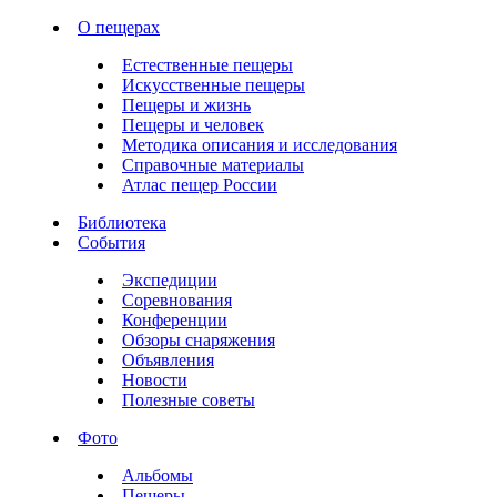
О пещерах
Естественные пещеры
Искусственные пещеры
Пещеры и жизнь
Пещеры и человек
Методика описания и исследования
Справочные материалы
Атлас пещер России
Библиотека
События
Экспедиции
Соревнования
Конференции
Обзоры снаряжения
Объявления
Новости
Полезные советы
Фото
Альбомы
Пещеры