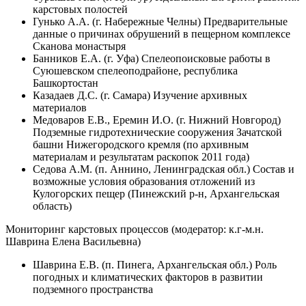
карстовых полостей
Гунько А.А. (г. Набережные Челны) Предварительные
данные о причинах обрушений в пещерном комплексе
Сканова монастыря
Банников Е.А. (г. Уфа) Спелеопоисковые работы в
Суюшевском спелеоподрайоне, республика
Башкортостан
Казадаев Д.С. (г. Самара) Изучение архивных
материалов
Медоваров Е.В., Еремин И.О. (г. Нижний Новгород)
Подземные гидротехнические сооружения Зачатской
башни Нижегородского кремля (по архивным
материалам и результатам раскопок 2011 года)
Седова А.М. (п. Аннино, Ленинградская обл.) Состав и
возможные условия образования отложений из
Кулогорских пещер (Пинежский р-н, Архангельская
область)
Мониторинг карстовых процессов (модератор: к.г-м.н.
Шаврина Елена Васильевна)
Шаврина Е.В. (п. Пинега, Архангельская обл.) Роль
погодных и климатических факторов в развитии
подземного пространства