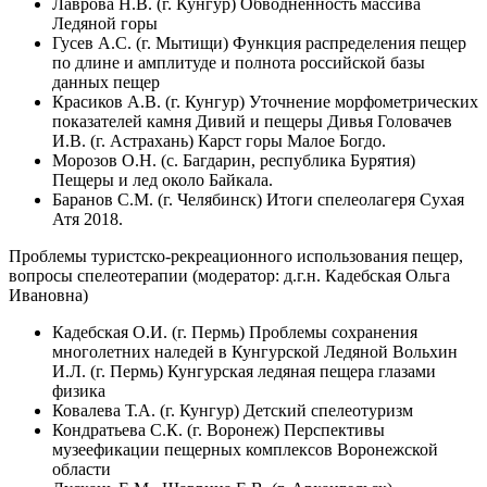
Лаврова Н.В. (г. Кунгур) Обводненность массива
Ледяной горы
Гусев А.С. (г. Мытищи) Функция распределения пещер
по длине и амплитуде и полнота российской базы
данных пещер
Красиков А.В. (г. Кунгур) Уточнение морфометрических
показателей камня Дивий и пещеры Дивья Головачев
И.В. (г. Астрахань) Карст горы Малое Богдо.
Морозов О.Н. (с. Багдарин, республика Бурятия)
Пещеры и лед около Байкала.
Баранов С.М. (г. Челябинск) Итоги спелеолагеря Сухая
Атя 2018.
Проблемы туристско-рекреационного использования пещер,
вопросы спелеотерапии (модератор: д.г.н. Кадебская Ольга
Ивановна)
Кадебская О.И. (г. Пермь) Проблемы сохранения
многолетних наледей в Кунгурской Ледяной Вольхин
И.Л. (г. Пермь) Кунгурская ледяная пещера глазами
физика
Ковалева Т.А. (г. Кунгур) Детский спелеотуризм
Кондратьева С.К. (г. Воронеж) Перспективы
музеефикации пещерных комплексов Воронежской
области