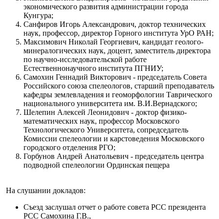
экономического развития администрации города
Кунгура;
Санфиров Игорь Александрович, доктор технических
наук, профессор, директор Горного института УрО РАН;
Максимович Николай Георгиевич, кандидат геолого-
минералогических наук, доцент, заместитель директора
по научно-исследовательской работе
Естественнонаучного института ПГНИУ;
Самохин Геннадий Викторович - председатель Совета
Российского союза спелеологов, старший преподаватель
кафедры землевладения и геоморфологии Таврического
национального университета им. В.И.Вернадского;
Шелепин Алексей Леонидович - доктор физико-
математических наук, профессор Московского
Технологического Университета, сопредседатель
Комиссии спелеологии и карстоведения Московского
городского отделения РГО;
Горбунов Андрей Анатольевич - председатель центра
подводной спелеологии Ординская пещера
На слушании докладов:
Съезд заслушал отчет о работе совета РСС президента
РСС Самохина Г.В.,