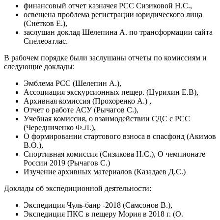
финансовый отчет казначея РСС Сизиковой Н.С.,
освещена проблема регистрации юридического лица
(Снетков Е.),
заслушан доклад Шелепина А. по трансформации сайта
Спелеоатлас.
В рабочем порядке были заслушаны отчеты по комиссиям и
следующие доклады:
Эмблема РСС (Шелепин А.),
Ассоциация экскурсионных пещер. (Цурихин Е.В),
Архивная комиссия (Прохоренко А.) ,
Отчет о работе АСУ (Рычагов С.),
Учебная комиссия, о взаимодействии СДС с РСС
(Чередниченко Ф.Л.),
О формировании стартового взноса в спасфонд (Акимов
В.О.),
Спортивная комиссия (Сизикова Н.С.), О чемпионате
России 2019 (Рычагов С.)
Изучение архивных материалов (Казадаев Д.С.)
Доклады об экспедиционной деятельности:
Экспедиция Чуль-баир -2018 (Самсонов В.),
Экспедиция ПКС в пещеру Мория в 2018 г. (О.