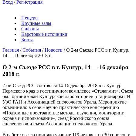
Вход
/
Регистрация
Пещеры
Крупные залы
Сифоны
Карстовые источники
Биота
Главная
/
События
/
Новости
/
О 2-м Съезде РСС в г. Кунгур,
14 — 16 декабря 2018 г.
О 2-м Съезде РСС в г. Кунгур, 14 — 16 декабря
2018 г.
2-ой Съезд РСС состоялся 14-16 декабря 2018 в г. Кунгур
Пермского края в гостиничном комплексе «Сталагмит». Съезд
был организован Кунгурской лабораторией–стационаром ГИ
УрО РАН и Ассоциацией спелеологов Урала. Мероприятие
объединило в себе Научно-практическую конференцию
«Подземные пространства: методы изучения, мониторинг,
охрана и использование», съезд Российского союза
спелеологов и съезд Ассоциации спелеологов Урала.
В работе съезда приняло участие 119 человек из 30 городов и